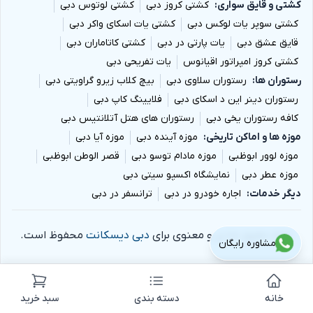
کشتی و قایق سواری
کشتی کروز دبی
کشتی لوتوس دبی
کشتی سوپر یات لوکس دبی
کشتی یات اسکای واکر دبی
قایق عشق دبی
یات پارتی در دبی
کشتی کاتاماران دبی
کشتی کروز امپراتور اقیانوس
یات تفریحی دبی
رستوران ها
رستوران سلاوی دبی
بیچ کلاب زیرو گراویتی دبی
رستوران دینر این د اسکای دبی
فلایینگ کاپ دبی
کافه رستوران یخی دبی
رستوران های هتل آتلانتیس دبی
موزه ها و اماکن تاریخی
موزه آینده دبی
موزه آیا دبی
موزه لوور ابوظبی
موزه مادام توسو دبی
قصر الوطن ابوظبی
موزه عطر دبی
نمایشگاه اکسپو سیتی دبی
دیگر خدمات
اجاره خودرو در دبی
ترانسفر در دبی
تمام حقوق مادی و معنوی برای
دبی دیسکانت
محفوظ است.
مشاوره رایگان
خانه
دسته بندی
سبد خرید