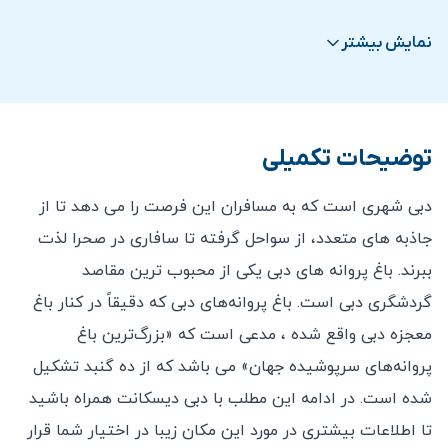
ورود کودکان
زیر ۳ سال
و
افراد معلول
رایگان
می باشد.
نمایش بیشتر
برای کودکان 3 تا 10 سال نرخ بلیط کودک محاسبه می
شود.
برای افراد بالای 10 سال نرخ بلیط بزرگسال در نظر گرفته
توضیحات تکمیلی
می شود.
آوردن غذا و نوشیدنی به داخل باغ اکیدا ممنوع است.
دبی شهری است که به مسافران این فرصت را می دهد تا از
مواد غذایی می توانند مورچه ها، عنکبوت ها و دیگر
جاذبه های متعدد، از سواحل گرفته تا سافاری در صحرا لذت
شکارچیان پروانه را جذب کنند.
ببرند. باغ پروانه های دبی یکی از محبوب ترین مقاصد
لطفاً وسایل خود را بدون مراقبت رها نکنید. مسئولیتی در
گردشگری دبی است. باغ پروانه‌های دبی که دقیقاً در کنار باغ
قبال وسایل گم شده نخواهیم داشت.
معجزه دبی واقع شده ، مدعی است که «بزرگ‌ترین باغ
باغ پروانه دبی محیطی سازگار با محیط زیست است. لطفاً
پروانه‌های سرپوشیده جهان» می باشد که از ده گنبد تشکیل
با گذاشتن زباله ها در سطل زباله در حفظ پاکیزگی کمک
شده است. در ادامه این مطلب با دبی دیسکانت همراه باشید
کنید.
تا اطلاعات بیشتری در مورد این مکان زیبا در اختیار شما قرار
لطفا برای جلوگیری از آسیب های احتمالی از مناطق