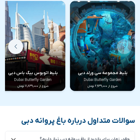
دبی به شما این فرصت را می‌دهد که ببینید پروانه‌ها چگونه در
هر مرحله تکامل می‌یابند. باغ پروانه های دبی مکانی زیبا است
که بازدیدکنندگان می توانند گونه های مختلف پروانه ها را از
سراسر جهان تماشا کنند. این باغ که در کنار باغ معجزه دبی
واقع شده، همچنین دارای باغ های مختلف با گیاهان و درختان
عجیب و غریب است. علاوه بر این، باغ پروانه های دبی دارای
یک مرکز حفاظتی است که برای حفظ گونه های مختلف پروانه
بلیط مجموعه سی ورلد دبی
بلیط اتوبوس بیگ باس دبی
ها فعالیت می کند.
Dubai Butterfly Garden
Dubai Butterfly Garden
شروع از 2,939,000 تومان
شروع از 7,839,000 تومان
سوالات متداول درباره باغ پروانه دبی
چقدر زمان برای بازدید از باغ پروانه دبی نیاز داریم؟