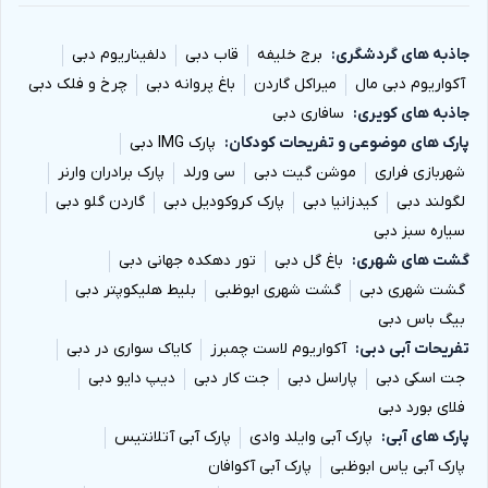
جاذبه های گردشگری
برج خلیفه
قاب دبی
دلفیناریوم دبی
آکواریوم دبی مال
میراکل گاردن
باغ پروانه دبی
چرخ و فلک دبی
جاذبه های کویری
سافاری دبی
پارک های موضوعی و تفریحات کودکان
پارک IMG دبی
شهربازی فراری
موشن گیت دبی
سی ورلد
پارک برادران وارنر
لگولند دبی
کیدزانیا دبی
پارک کروکودیل دبی
گاردن گلو دبی
سیاره سبز دبی
گشت های شهری
باغ گل دبی
تور دهکده جهانی دبی
گشت شهری دبی
گشت شهری ابوظبی
بلیط هلیکوپتر دبی
بیگ باس دبی
تفریحات آبی دبی
آکواریوم لاست چمبرز
کایاک سواری در دبی
جت اسکی دبی
پاراسل دبی
جت کار دبی
دیپ دایو دبی
فلای بورد دبی
پارک های آبی
پارک آبی وایلد وادی
پارک آبی آتلانتیس
پارک آبی یاس ابوظبی
پارک آبی آکوافان