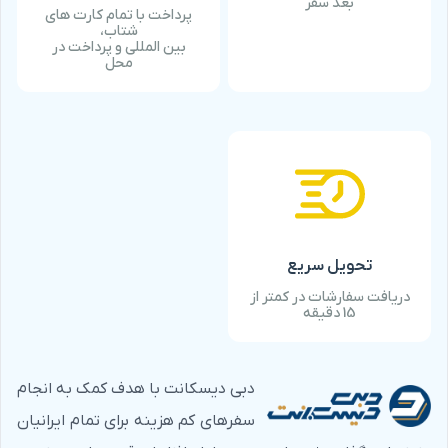
بعد سفر
پرداخت با تمام کارت های
مراکز تفریحی مثل
پارک های آبی دبی
، پارک های تفریحی و …
شتاب،
بین المللی و پرداخت در
را کاهش دهید و در بهترین کافه‌ها و رستوران‌ها غذای ارزان
محل
میل نمایید.
دبی
بزرگترین و پرجمعیت ترین شهر امارات
متحده عربی است. این منطقه در سواحل جنوب خلیج فارس
واقع شده و پایتخت امارات می باشد. دبی را به واقع می توان
جزو برترین شهرهای توریستی جهان نامید که تقریباً همه چیز
در آن ساخت دست بشر می باشد، با این تفاوت که همواره
رویای برترین ها را در سر دارد. از آنجایی که شهر دبی جزو
تحویل سریع
گرانترین شهرهای جهان و خاورمیانه می باشد، سفر به این
دریافت سفارشات در کمتر از
15 دقیقه
شهر لوکس و پیشرفته با هزینه ی زیادی همراه خواهد بود.
هدف از ارائه بلیط تخفیف دار تفریحات دبی،
کاهش هزینه ی
سفر
می باشد.
دبی دیسکانت با هدف کمک به انجام
سفرهای کم هزینه برای تمام ایرانیان
خرید بلیط تخفیف دار تفریحات دبی