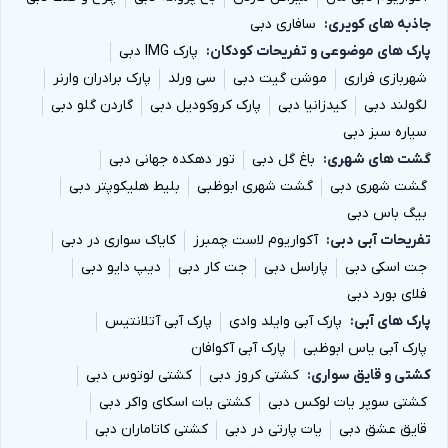
چرا برای رزرو و خرید بلیط به دبی دیسکانت
جاذبه های کویری
سافاری دبی
پارک های موضوعی و تفریحات کودکان
پارک IMG دبی
مراجعه کنیم؟
شهربازی فراری
موشن گیت دبی
سی ورلد
پارک برادران وارنر
هدف از فروش بلیط تخفیف دار
جاهای دیدنی دبی
، کاهش
لگولند دبی
کیدزانیا دبی
پارک کروکودیل دبی
گاردن گلو دبی
سیاره سبز دبی
هزینه سفر به این شهر لوکس است. دبی شهری زیبا، توریستی
گشت های شهری
باغ گل دبی
تور دهکده جهانی دبی
و در عین حال گران می باشد، به همین علت بسیاری از افراد از
گشت شهری دبی
گشت شهری ابوظبی
بلیط هلیکوپتر دبی
سفر کردن به این شهر خودداری می نمایند. ما در اینجا با تهیه
بیگ باس دبی
بلیط های دبی، به شما برای کاهش هزینه های سفر و ثبت
تفریحات آبی دبی
آکواریوم لاست چمبرز
کایاک سواری در دبی
خاطراتی به یاد ماندنی کمک می کنیم. بلیط تخفیف دار دبی
جت اسکی دبی
پاراسل دبی
جت کار دبی
دیپ دایو دبی
برای استفاده از مراکز تفریحی گوناگونی مانند پارک های آبی،
فلای بورد دبی
پارک های آبی
پارک آبی وایلد وادی
پارک آبی آتلانتیس
آکواریوم، گشت شهری، سافاری، رستوران ها، کافه ها و فست
پارک آبی یاس ابوظبی
پارک آبی آکوافان
فود های بین المللی است که ۹۹% از افرادی که از این خدمات
کشتی و قایق سواری
کشتی کروز دبی
کشتی لوتوس دبی
استفاده کرده اند،
رضایت کامل
داشته اند.
کشتی سوپر یات لوکس دبی
کشتی یات اسکای واکر دبی
قایق عشق دبی
یات پارتی در دبی
کشتی کاتاماران دبی
برای خرید بلیط و اطلاع از قیمت
پارک آبی وایلد وادی
به