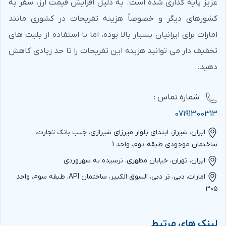
عزیز پایه گذاری شده است. به دلیل افزایش قیمت ارز، سفر به
یکی دیگر از راه های
کاهش هزینه های سفر
به دبی، تهیه و
کشورهای دیگر و خصوصاً هزینه تفریحات در کشوری مانند
خرید بلیط های تخفیف دار دبی می باشد. این بلیط ها شامل
امارات برای ایرانیان بسیار بالا بوده، اما با استفاده از بلیت های
بلیط های تفریحات متنوعی از جمله بلیط تور سافاری، بلیط
تخفیف دار می توانید هزینه این تفریحات را تا حد زیادی کاهش
وایلد وادی، بلیط تور کشتی کروز دبی، بلیط تور گشت شهری
دهید.
دبی، بلیط نمایشگاه اکسپو دبی و … است که با بهترین قیمت
شماره‌ تماس :
می توانید از سایت
Dubaidicount
تهیه نمایید.
07191300313
قیمت تفریحات دبی
ایران، شیراز، ابتدای بلوار میرزای شیرازی، جنب بانک تجارت،
ساختمان موجودی طبقه دوم، واحد 1
تفریحات متنوع دبی طیف گسترده‌ای از گزینه‌ها را برای هر نوع
ایران، تهران، خیابان مطهری، نرسیده به سهروردی
سلیقه و بودجه فراهم می‌کند. از بازدید از جاذبه‌های معروفی
امارات، دبی، بَر دبی، السوق الکبیر، ساختمان API، طبقه سوم، واحد
مانند
برج خلیفه
و
آکواریوم و باغ وحش زیر آب
در دبی مال
۳۰۵
گرفته تا تجربه‌های هیجان‌انگیزی همچون
سافاری صحرا
،
پارک‌های آبی و استخرها
و…، همگی با قیمت‌های متنوع در
لینک های مرتبط