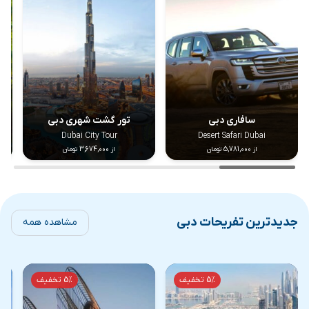
سافاری دبی
تور گشت شهری دبی
Dubai City Tour
Desert Safari Dubai
از 5,781,000 تومان
از 3,674,000 تومان
جدیدترین تفریحات دبی
مشاهده همه
5% تخفیف
5% تخفیف