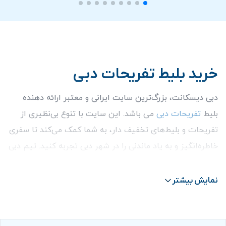
خرید بلیط تفریحات دبی
دبی دیسکانت، بزرگ‌ترین سایت ایرانی و معتبر ارائه دهنده
بلیط
تفریحات دبی
می باشد. این سایت با تنوع بی‌نظیری از
تفریحات و بلیط‌های تخفیف دار، به شما کمک می‌کند تا سفری
خاطره‌انگیز و به یاد ماندنی را در شهر دبی تجربه کنید. تیم دبی
دیسکانت، همواره آماده ارائه مشاوره و راهنمایی به شما، قبل
از رزرو و
خرید تفریحات دبی
می باشد. راه های ارتباطی با
نمایش بیشتر
ما
واتس آپ
،
تماس تلفنی
،
اینستاگرام
و
پست
الکترونیکی
است، همچنین با مراجعه به صفحه
تماس با ما
می