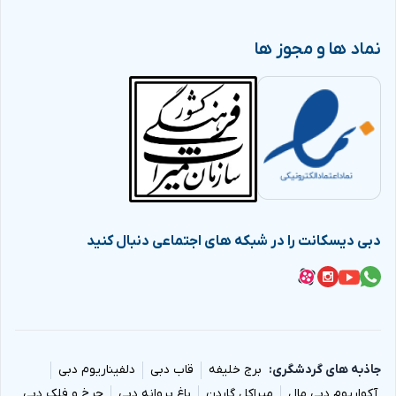
همچون
گشت شهری دبی
،
تور سافاری دبی
،
پارک های آبی دبی
،
نماد ها و مجوز ها
تور کشتی کروز دبی
و … را در
Dubaidicount
با بهترین قیمت
تهیه نمایید. این بلیط ها همگی به صورت
E-Ticket
یا
همان
بلیت الکترونیکی
و اورجینال بوده و دارای بارکد می
باشند. جهت استفاده از این بلیط ها می توانید پس از مراجعه
به مجموعه تفریحی مورد نظر، بارکد مورد نظر را از روی گوشی بر
دستگاه بارکد خوان قرار داده تا گیت برای شما باز شود.
از جمله نکات مهمی که هنگام تهیه این بلیط ها باید به خاطر
دبی دیسکانت را در شبکه های اجتماعی دنبال کنید
داشته باشید این است که، چاپ بلیط بر روی کاغذ هیچ گونه
ضرورتی ندارد. همچنین به یاد داشته باشید که با توجه به
اینکه شخصی که بلیط را در اختیار دارد، صاحب آن تلقی می
شود، از در اختیار گذاشتن بلیط خود به اشخاص دیگر اجتناب
کنید.
جاذبه های گردشگری
برج خلیفه
قاب دبی
دلفیناریوم دبی
آکواریوم دبی مال
میراکل گاردن
باغ پروانه دبی
چرخ و فلک دبی