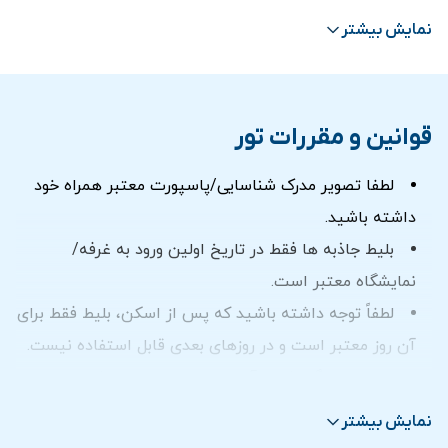
غرفه بانوان – Women Pavilion
نمایش بیشتر
الوصل پلازا و آب نمای سورئال
موزه اکسپو
کافه و رستوران
قوانین و مقررات تور
ترانسفر در صورت انتخاب گزینه ترانسفر
لطفا تصویر مدرک شناسایی/پاسپورت معتبر همراه خود
داشته باشید.
بلیط جاذبه ها فقط در تاریخ اولین ورود به غرفه/
نمایشگاه معتبر است.
لطفاً توجه داشته باشید که پس از اسکن، بلیط فقط برای
آن روز معتبر است و در روزهای بعدی قابل استفاده نیست.
بلیت های گم شده، آسیب دیده یا دزدیده شده را نمی
توان به هیچ وجه جایگزین، استرداد یا مبادله کرد.
نمایش بیشتر
برای
افراد دارای معلولیت
هزینه ورودی
رایگان
است.