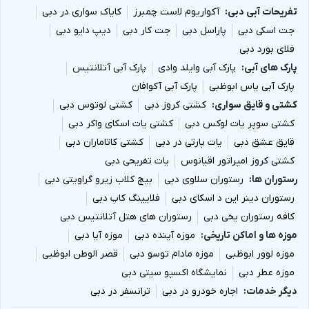
تفریحات آبی دبی
آکواریوم لاست چمبرز
کایاک سواری در دبی
جت اسکی دبی
پاراسل دبی
جت کار دبی
دیپ دایو دبی
فلای بورد دبی
پارک های آبی
پارک آبی وایلد وادی
پارک آبی آتلانتیس
پارک آبی یاس ابوظبی
پارک آبی آکوافان
کشتی و قایق سواری
کشتی کروز دبی
کشتی لوتوس دبی
کشتی سوپر یات لوکس دبی
کشتی یات اسکای واکر دبی
قایق عشق دبی
یات پارتی در دبی
کشتی کاتاماران دبی
کشتی کروز امپراتور اقیانوس
یات تفریحی دبی
رستوران ها
رستوران سلاوی دبی
بیچ کلاب زیرو گراویتی دبی
رستوران دینر این د اسکای دبی
فلایینگ کاپ دبی
کافه رستوران یخی دبی
رستوران های هتل آتلانتیس دبی
موزه ها و اماکن تاریخی
موزه آینده دبی
موزه آیا دبی
موزه لوور ابوظبی
موزه مادام توسو دبی
قصر الوطن ابوظبی
موزه عطر دبی
نمایشگاه اکسپو سیتی دبی
دیگر خدمات
اجاره خودرو در دبی
ترانسفر در دبی