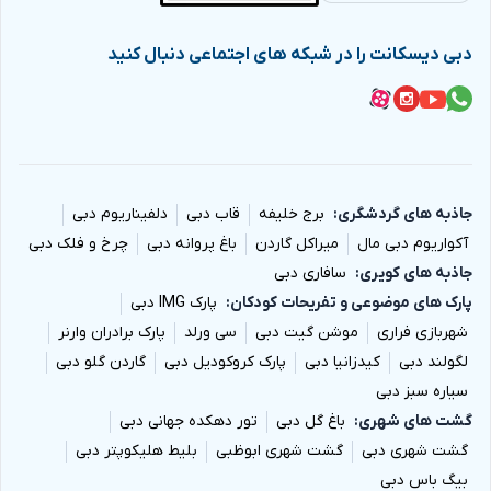
دبی دیسکانت را در شبکه های اجتماعی دنبال کنید
جاذبه های گردشگری
برج خلیفه
قاب دبی
دلفیناریوم دبی
آکواریوم دبی مال
میراکل گاردن
باغ پروانه دبی
چرخ و فلک دبی
جاذبه های کویری
سافاری دبی
پارک های موضوعی و تفریحات کودکان
پارک IMG دبی
شهربازی فراری
موشن گیت دبی
سی ورلد
پارک برادران وارنر
لگولند دبی
کیدزانیا دبی
پارک کروکودیل دبی
گاردن گلو دبی
سیاره سبز دبی
گشت های شهری
باغ گل دبی
تور دهکده جهانی دبی
گشت شهری دبی
گشت شهری ابوظبی
بلیط هلیکوپتر دبی
بیگ باس دبی