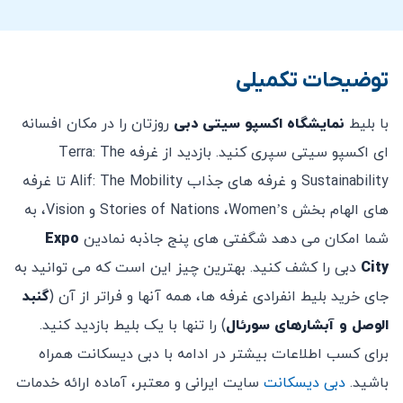
هزینه ورودی برای کودکان
کمتر از 12 سال رایگان
است.
افراد
بالای 12 سال
نرخ بلیط
بزرگسال
اعمال می شود.
توضیحات تکمیلی
دسترسی به آب‌نمای سورئال و میدان الوصل که
بزرگترین گنبد 360 درجه‌ای جهان را در خود جای داده است،
با بلیط
نمایشگاه اکسپو سیتی دبی
روزتان را در مکان افسانه
برای همه رایگان می باشد.
ای اکسپو سیتی سپری کنید. بازدید از غرفه Terra: The
کد لباس اکسپو سیتی دبی: لباس راحتی و مناسب در
Sustainability و غرفه های جذاب Alif: The Mobility تا غرفه
طول تور مجاز است. پوشیدن لباس ساحلی مجاز نمی باشد.
های الهام بخش Stories of Nations ،Women’s و Vision، به
بازدید از اکسپو سیتی دبی برای افراد در هر سنی از جمله
شما امکان می دهد شگفتی های پنج جاذبه نمادین
Expo
مادران باردار مناسب است.
City
دبی را کشف کنید. بهترین چیز این است که می توانید به
اکسپو سیتی دبی با ویلچر قابل دسترسی است.
جای خرید بلیط انفرادی غرفه ها، همه آنها و فراتر از آن (
گنبد
اعتبار بلیط های الکترونیکی از زمان خرید چند ماه می
الوصل و آبشارهای سورئال
) را تنها با یک بلیط بازدید کنید.
باشد (جهت اطلاع از تاریخ دقیق در واتساپ پیام دهید).
برای کسب اطلاعات بیشتر در ادامه با دبی دیسکانت همراه
امکان کنسلی بلیط خریداری شده پس از خرید وجود ندارد.
باشید.
دبی دیسکانت
سایت ایرانی و معتبر، آماده ارائه خدمات