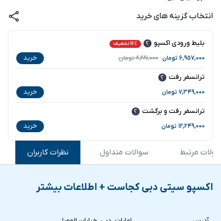
انتخاب گزینه های خرید
بلیط ورودی اکسپو
16% تخفیف
خرید
6,957,000
تومان
8,281,000
تومان
ترانسفر رفت
خرید
7,349,000
تومان
ترانسفر رفت و برگشت
خرید
12,249,000
تومان
ولات مرتبط
سوالات متداول
نظرات کاربران
اکسپو سیتی دبی کجاست + اطلاعات بیشتر
آدرس
امارات، دبی، خیابان الوصل