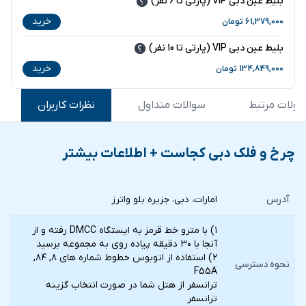
بلیط عین دبی VIP (پارتی تا 6 نفر)
خرید
61,379,000
تومان
بلیط عین دبی VIP (پارتی تا 10 نفر)
خرید
134,849,000
تومان
ولات مرتبط
سوالات متداول
نظرات کاربران
چرخ و فلک دبی کجاست + اطلاعات بیشتر
آدرس
امارات، دبی، جزیره بلو واترز
۱) با مترو خط قرمز به ایستگاه DMCC رفته و از
آنجا با ۳۰ دقیقه پیاده روی به مجموعه برسید
۲) استفاده از اتوبوس خطوط شماره های ۸, ۸۴,
نحوه دسترسی
F55A
ترانسفر از هتل شما در صورت انتخاب گزينه
ترانسفر