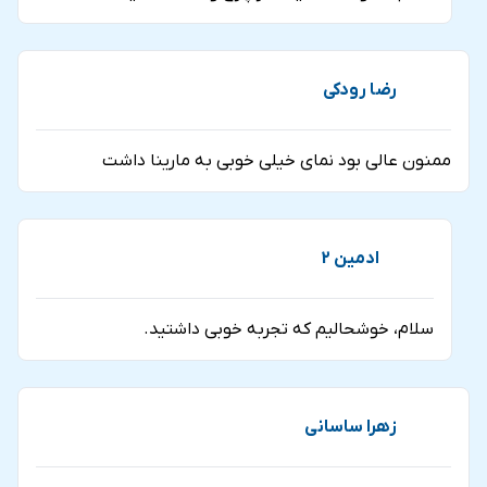
اتاقک چرخ و فلک دبی
رضا رودکی
کابین بیسیک و یا استاندارد چرخ و فلک
دبی
ممنون عالی بود نمای خیلی خوبی به مارینا داشت
این کابین‌ها که ظرفیت آن‌ها
حداکثر 40 نفر
است، فاقد
امکانات ویژه‌ای هستند. تمام جذابیت این کابین‌ها به
ادمین 2
زیبایی‌های آسمان و مناظر شگفت‌انگیزی که در مقابل چشمان
شما قرار می‌گیرد، مربوط می‌شود. لذت اصلی در این کابین‌ها،
سلام، خوشحالیم که تجربه خوبی داشتید.
تماشای مناظر فوق‌العاده است.
زهرا ساسانی