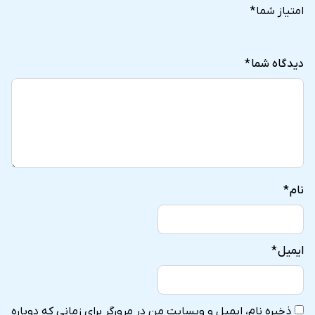
of
of
of
of
of
امتیاز شما
*
5
5
5
5
5
stars
stars
stars
stars
stars
دیدگاه شما
*
نام
*
کابین پریمیوم چرخ و فلک دبی
ایمیل
*
کابین خانوادگی و کابین خانوادگی پلاس
چرخ و فلک دبی
ذخیره نام، ایمیل و وبسایت من در مرورگر برای زمانی که دوباره