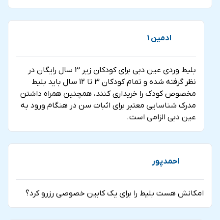
ادمین 1
بلیط وردی عین دبی برای کودکان زیر 3 سال رایگان در
نظر گرفته شده و تمام کودکان ۳ تا ۱۲ سال باید بلیط
امکانات داخل اتاقک‌های چرخ و فلک دبی
مخصوص کودک را خریداری کنند، همچنین همراه داشتن
مدرک شناسایی معتبر برای اثبات سن در هنگام ورود به
در اتاقک‌های این چرخ و فلک، امکانات جذابی فراهم شده که
عین دبی الزامی است.
تجربه‌ای راحت و لذت‌بخش را برای شما به ارمغان می‌آورد. این
امکانات شامل کاناپه‌های راحت، سیستم تهویه هوا، کفپوش
چوبی و موارد دیگر است که همگی برای ایجاد سفری دلپذیر
احمدپور
طراحی شده‌اند. اما این‌ها تنها امکانات پایه هستند و بسته به
دسته‌بندی هر کابین، خدمات و امکانات متنوع‌تری در اختیار
امکانش هست بلیط را برای یک کابین خصوصی رزرو کرد؟
شما قرار می‌گیرد.