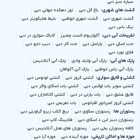
در مجموع، بیش از
11200 تن فلز
برای ساخت این چرخ و
سیاره سبز دبی
گشت های شهری
باغ گل دبی
تور دهکده جهانی دبی
فلک به‌کار رفته است.
گشت شهری دبی
گشت شهری ابوظبی
بلیط هلیکوپتر دبی
مجموع ساعات کار کارگران و مهندسان برای ساخت این
بیگ باس دبی
چرخ و فلک از
9 میلیون ساعت
فراتر رفته است.
تفریحات آبی دبی
آکواریوم لاست چمبرز
کایاک سواری در دبی
جت اسکی دبی
پاراسل دبی
جت کار دبی
دیپ دایو دبی
فلای بورد دبی
پارک های آبی
پارک آبی وایلد وادی
پارک آبی آتلانتیس
پارک آبی یاس ابوظبی
پارک آبی آکوافان
کشتی و قایق سواری
کشتی کروز دبی
کشتی لوتوس دبی
کشتی سوپر یات لوکس دبی
کشتی یات اسکای واکر دبی
قایق عشق دبی
یات پارتی در دبی
کشتی کاتاماران دبی
کشتی کروز امپراتور اقیانوس
یات تفریحی دبی
رستوران ها
رستوران سلاوی دبی
بیچ کلاب زیرو گراویتی دبی
رستوران دینر این د اسکای دبی
فلایینگ کاپ دبی
کافه رستوران یخی دبی
رستوران های هتل آتلانتیس دبی
موزه ها و اماکن تاریخی
موزه آینده دبی
موزه آیا دبی