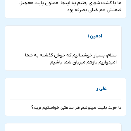
ما با گشت شهری رفتیم به اینجا، ممنون بابت همچیز.
قیمتش هم خیلی بصرفه بود
ادمین 1
سلام، بسیار خوشحالیم که خوش گذشته به شما.
امیدواریم بازهم میزبان شما باشیم
کابین بیسیک و یا استاندارد چرخ و فلک دبی
کابین لانژ پلاس چرخ و فلک عین دبی
علی ر
کابین‌های لانژ پلاس تفاوت زیادی با کابین‌های استاندارد
با خرید بلیت میتونیم هر ساعتی خواستیم بریم؟
ندارند، اما دو ویژگی خاص آن‌ها را متمایز می‌کند. نخست،
افرادی که کابین لانژ پلاس را انتخاب می‌کنند، از ورودی‌ای با
نمای دریا به چرخ و فلک دبی سوار می‌شوند. دوم، مسافران این