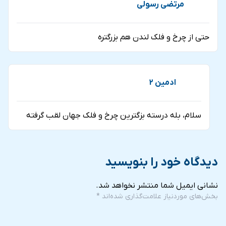
مرتضی رسولی
حتی از چرخ و فلک لندن هم بزرگتره
ادمین 2
سلام، بله درسته بزگترین چرخ و فلک جهان لقب گرفته
کابین وایب پلاس چرخ و فلک دبی
کابین پرمیوم چرخ و فلک دبی
دیدگاه خود را بنویسید
در کابین‌های پرمیوم چرخ و فلک دبی، سه نوع نوشیدنی مختلف
نشانی ایمیل شما منتشر نخواهد شد.
برای انتخاب اعضای کابین فراهم شده است. همچنین، ورودی
بخش‌های موردنیاز علامت‌گذاری شده‌اند
*
این کابین‌ها از سالن با نمای دریا است.
5
4
3
2
1