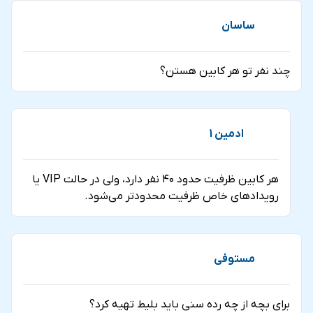
خواهد زد. چرخ و فلک عین دبی با الهام از چرخ و فلک مشهور
ساسان
چشم لندن طراحی شده و در ساخت آن از 11200 تن آهن
استفاده شده که 33 درصد بیشتر از آهن به کار رفته در
چند نفر تو هر کابین هستن؟
ساخت برج ایفل می باشد که باعث شده وزنی برابر با 8 ایرباس
عظیم الجثه A380s داشته باشد. کابین های مدرن چرخ و
فلک عین دبی حداکثر تا 40 نفر ظرفیت دارند و دارای امکاناتی
ادمین 1
چون تهویه مطبوع، کفپوش چوبی، کاناپه می باشند و 192 کابل
به طول 2400 کیلومتر وظیفه ثابت نگه داشتن کابین های آن
هر کابین ظرفیت حدود ۴۰ نفر دارد، ولی در حالت VIP یا
را عهده دارند.
رویدادهای خاص ظرفیت محدودتر می‌شود.
مستوفی
برای بچه از چه رده سنی باید بلیط تهیه کرد؟