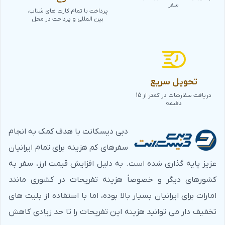
سفر
پرداخت با تمام کارت های شتاب،
بین المللی و پرداخت در محل
تحویل سریع
کابین خانوادگی و کابین خانوادگی پلاس چرخ و فلک دبی
دریافت سفارشات در کمتر از 15
دقیقه
کابین سلبریت کلوپ چرخ و فلک دبی
دبی دیسکانت با هدف کمک به انجام
از این مرحله به بعد، کابین‌ها به دسته لاکچری تعلق دارند. اگر
سفرهای کم هزینه برای تمام ایرانیان
به دنبال فضایی مناسب برای یک جلسه کاری خصوصی یا
عزیز پایه گذاری شده است. به دلیل افزایش قیمت ارز، سفر به
برگزاری یک مهمانی دوستانه هستید، کابین‌های سلبریت کلوپ
کشورهای دیگر و خصوصاً هزینه تفریحات در کشوری مانند
گزینه‌ای ایده‌آل هستند. در این کابین‌ها، تنها شما و مهمانان
امارات برای ایرانیان بسیار بالا بوده، اما با استفاده از بلیت های
شما حضور دارید و ورود افراد دیگر مجاز نیست. علاوه بر این،
تخفیف دار می توانید هزینه این تفریحات را تا حد زیادی کاهش