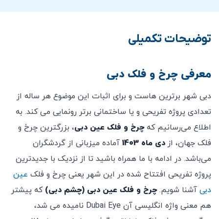
تغییر کند.
شامل انتخاب یک میان وعده و نوشیدنی برای هر نفر از
کیف یا کوله بزرگ اجازه ورود به کابین ها را ندارند.
میان گزینه‌های انتخابی
توضیحات تکمیلی
امکان بازدید برای افراد دارای معلولیت فراهم می باشد.
دو عکس دیجیتال، برای ثبت لحظات خاص خود در عین
ورود مواد خوراکی و نوشیدنی از بیرون مجموعه ممنوع
دبی
بوده، اما امکان خرید از کافه و رستوران محل وجود دارد.
معرفی چرخ و فلک دبی
امکان عبور از صف برای سریع‌تر سوار شدن
ورود ابزار و وسایل نوک تیز ممنوع می باشد.
بلیط برای یک دور چرخ و فلک می باشد که 38 دقیقه
دبی شهر برترین هاست و برای اثبات این موضوع هر ساله از
ورود حیوانات خانگی ممنوع می باشد.
زمان می برد
تعدادی پروژه تفریحی و یا ساختمانی برتر رونمایی می کند. به
ورود مواد قابل اشتعال و سیگار کشیدن ممنوع می باشد.
انتخاب از میان میان صندلی‌های نیمکتی و ایستاده،
اطلاع می‌رسانیم که
چرخ و فلک عین
دبی
، بزرگترین چرخ و
ایجاد سر و صدا و هرگونه رفتاری که منجر به سلب
بسته به راحتی خود
فلک جهان، از
دی ماه 1403
آماده‌ میزبانی از گردشگران
آسایش بازدیدکنندگان شود ممنوع می باشد.
قبل از سوار شدن، آشنایی با نمایشگرهای جذاب، آموزنده
می‌باشد. در ادامه با ما همراه باشید تا از نزدیک با جدیدترین
فیلمبرداری به با مقاصد تجاری بدون هماهنگی ممنوع می
و تعاملی
پروژه تفریحی افتتاح شده در این شهر یعنی چرخ و فلک
عین
باشد.
دبی
آشنا شویم.
چرخ و فلک عین دبی (چشم دبی)
که پیشتر
بلیط AIN DUBAI FAMILY PASS PLUS:
در شرایط خاص آب و هوایی همچون زمان بارندگی،
هم معنی واژه انگلیسی آن Dubai Eye نامیده می شد،
طوفان شن، باد شدید و … چرخ و فلک اجرا نمی گردد.
بلیط شامل ورود 2 نفر بزرگسال (یک نفر بالای 12 سال و