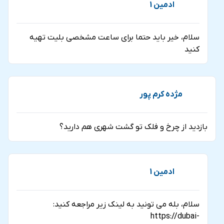
ادمین 1
کابین‌ها از پذیرایی با یک نوشیدنی خانگی برخوردار خواهند بود.
سلام، خیر باید حتما برای ساعت مشخصی بلیت تهیه
کنید
مژده کرم پور
بازدید از چرخ و فلک تو گشت شهری هم دارید؟
ادمین 1
کابین لانژ پلاس چرخ و فلک عین دبی
سلام، بله می تونید به لینک زیر مراجعه کنید:
https://dubai-
کابین وایب پلاس چرخ و فلک دبی