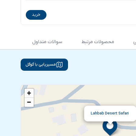
خرید
ی
محصولات مرتبط
سوالات متداول
نظرات ک
مسیریابی با گوگل
+
−
Lahbab Desert Safari