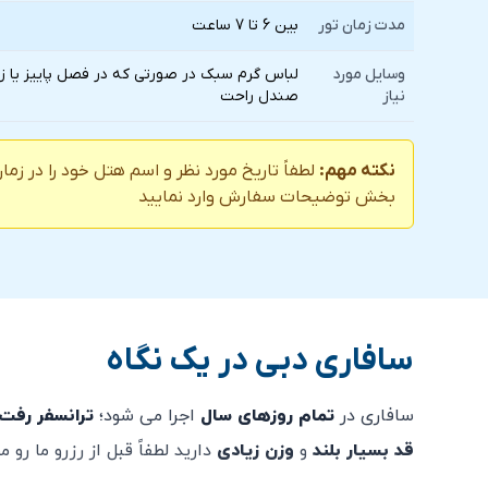
مدت زمان تور
بین 6 تا 7 ساعت
وسایل مورد
لباس گرم سبک در صورتی که در فصل پاییز یا زم
نیاز
صندل راحت
نکته مهم:
لطفاً تاریخ مورد نظر و اسم هتل خود را در زما
بخش توضیحات سفارش وارد نمایید
سافاری دبی در یک نگاه
سافاری در
تمام روزهای سال
اجرا می شود؛
ترانسفر رفت 
قد بسیار بلند
و
وزن زیادی
دارید لطفاً قبل از رزرو ما رو م