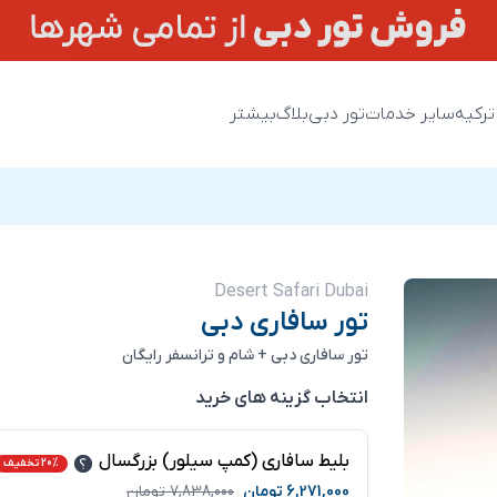
ترکیه
سایر خدمات
تور دبی
بلاگ
بیشتر
Desert Safari Dubai
تور سافاری دبی
تور سافاری دبی + شام و ترانسفر رایگان
انتخاب گزینه های خرید
بلیط سافاری (کمپ سیلور) بزرگسال
20% تخفیف
6,271,000
تومان
7,838,000
تومان