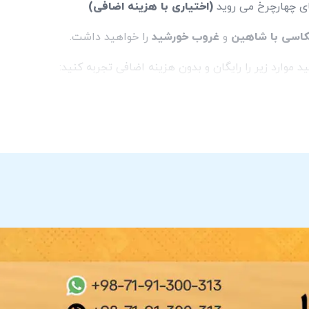
ای چهارچرخ می روید
(اختیاری با هزینه اضافی)
اسی با شاهین
و
غروب خورشید
را خواهید داشت.
وارد زیر را رایگان و بدون هزینه اضافی تجربه کنید:
ه)
فه)