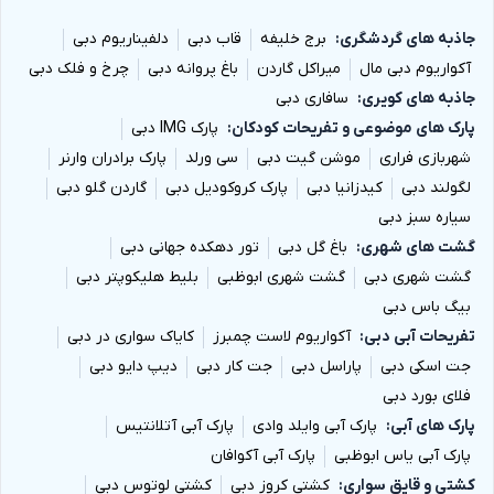
جاذبه های گردشگری
برج خلیفه
قاب دبی
دلفیناریوم دبی
آکواریوم دبی مال
میراکل گاردن
باغ پروانه دبی
چرخ و فلک دبی
جاذبه های کویری
سافاری دبی
پارک های موضوعی و تفریحات کودکان
پارک IMG دبی
شهربازی فراری
موشن گیت دبی
سی ورلد
پارک برادران وارنر
لگولند دبی
کیدزانیا دبی
پارک کروکودیل دبی
گاردن گلو دبی
سیاره سبز دبی
گشت های شهری
باغ گل دبی
تور دهکده جهانی دبی
گشت شهری دبی
گشت شهری ابوظبی
بلیط هلیکوپتر دبی
بیگ باس دبی
تفریحات آبی دبی
آکواریوم لاست چمبرز
کایاک سواری در دبی
جت اسکی دبی
پاراسل دبی
جت کار دبی
دیپ دایو دبی
فلای بورد دبی
پارک های آبی
پارک آبی وایلد وادی
پارک آبی آتلانتیس
پارک آبی یاس ابوظبی
پارک آبی آکوافان
کشتی و قایق سواری
کشتی کروز دبی
کشتی لوتوس دبی