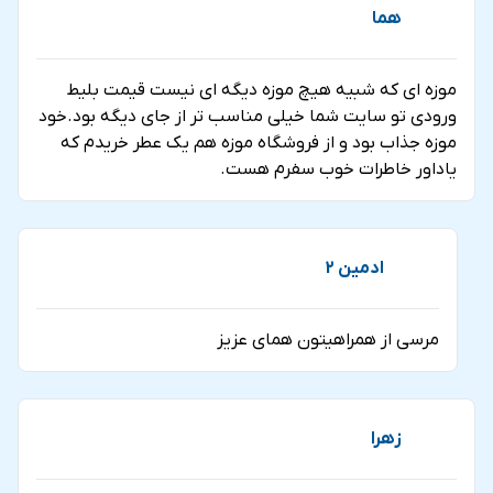
هما
موزه اي كه شبيه هيچ موزه ديگه اي نيست قيمت بليط
ورودي تو سايت شما خيلي مناسب تر از جاي ديگه بود.خود
موزه جذاب بود و از فروشگاه موزه هم يك عطر خريدم كه
ياداور خاطرات خوب سفرم هست.
ادمين 2
مرسي از همراهيتون هماي عزيز
زهرا