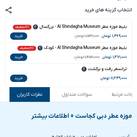
انتخاب گزینه های خرید
بلیط موزه عطر Al Shindagha Museum - بزرگسال
6% تخفیف
خرید
1,469,000
تومان
1,562,000
تومان
بلیط موزه عطر Al Shindagha Museum - کودک
6% تخفیف
خرید
1,371,000
تومان
1,458,000
تومان
ترانسفر رفت و برگشت
خرید
7,349,000
تومان
ولات مرتبط
سوالات متداول
نظرات کاربران
موزه عطر دبی کجاست + اطلاعات بیشتر
آدرس
امارات، دبی، خیابان الخلیج