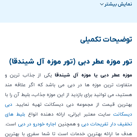
ممنوع باشد. این امر به منظور حفظ قطعه‌های نمایش داده
نمایش بیشتر
از موزه لذت ببرید.
شده و جلوگیری از خسارت به آن‌ها است.
ترانسفر در صورت انتخاب گزينه ترانسفر
مصرف غذا و نوشیدنی در داخل موزه ممنوع است. لذا
توصیه می‌شود قبل از ورود به موزه، خوراکی‌ها را تمام کنید و
توضیحات تکمیلی
در صورت لزوم، در مناطق مخصوص تعیین شده در موزه آنها
را مصرف کنید.
حفظ آرامش در داخل موزه بسیار مهم است تا سایر
تور موزه عطر دبی (تور
موزه آل شیندقا
)
بازدیدکنندگان بتوانند به راحتی از تجربه خود لذت ببرند. لذا
موزه عطر دبی یا
موزه آل شیندقا
یکی از جذاب ترین و
تلفن همراه خود را در حالت سایلنت قرار دهید و در صورت
متفاوت ترین موزه ها در دبی می باشد که اگر علاقه مند
لزوم از گفتگوهای کوتاه و به آرامی استفاده کنید.
هستید، می توانید برای بازدید از این موزه جذاب، بلیط آن را با
افراد
10 سال به بالا
می بایست بليط
بزرگسال
تهیه کنند.
بهترین قیمت از مجموعه دبی دیسکانت تهیه نمایید.
دبی
بلیط کودک برای کودکان 5 الی 10 سال در نظر گرفته می
دیسکانت
سایت معتبر ایرانی، ارائه دهنده انواع
بلیط های
شود.
تخفیف دار تفریحات دبی
و همچنین
اجاره خودرو در دبی
است.
هزينه بليط برای كودكان
كمتر از 5 سال و افراد معلول
هدف ما ارائه بهترین خدمات است تا شما سفری با بهترین