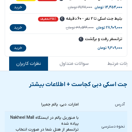
خرید
14,454,000
تومان
19,271,000
تومان
بلیط جت اسکی تا 2 نفر - 60 دقیقه
25% تخفیف
خرید
28,909,000
تومان
38,544,000
تومان
ترانسفر رفت و برگشت
خرید
9,309,000
تومان
ولات مرتبط
سوالات متداول
نظرات کاربران
جت اسکی دبی کجاست + اطلاعات بیشتر
آدرس
امارات، دبی، پالم جمیرا
با منوریل پالم در ایستگاه Nakheel Mall
پیاده شده
نحوه دسترسی
ترانسفر از هتل شما در صورت انتخاب