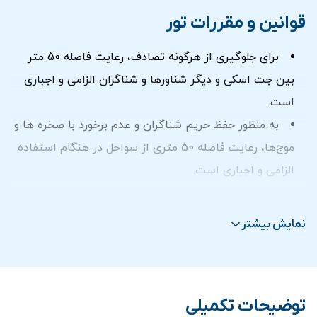
قوانین و مقررات تور
برای جلوگیری از هرگونه تصادف، رعایت فاصله 50 متر
بین جت اسکی و دیگر شناورها و شناگران الزامی و اجباری
است.
به منظور حفظ حریم شناگران و عدم برخورد با صخره ها و
موج‌ها، رعایت فاصله 50 متری از سواحل در هنگام استفاده
الزامی و اجباری است.
در نظر گرفتن مسائل ایمنی و رعایت حریم منطقه ای که
توسط مسئول مربوطه به شما توضیح داده می‌شود، الزامی
نمایش بیشتر
می باشد.
انجام هرگونه حرکات آکروباتیک مانند دور درجا زدن
ممنوع می باشد.
توضیحات تکمیلی
در صورت استفاده بیشتر از زمان تعیین شده مبلغ اضافه