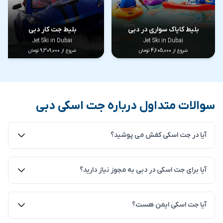
بلیط کایاک سواری در دبی
بلیط جت کار دبی
Jet Ski in Dubai
Jet Ski in Dubai
شروع از 4,605,000 تومان
شروع از 9,309,000 تومان
سوالات متداول درباره جت اسکی دبی
آیا در جت اسکی کفش می پوشید؟
کفش‌های مناسب ورزش های آبی بهترین هستند، زیرا
آیا برای جت اسکی در دبی به مجوز نیاز دارید؟
مانند مانع از لیز خوردن پاهای شما می شوند.
انواع تفریحات های آبی در دبی
خیر نیازی نیست. فقط می بایست بالای 18 سال باشید.
آیا جت اسکی ایمن هست؟
دبی شهری با آب و هوای گرم و شرجی است. به همین دلیل از