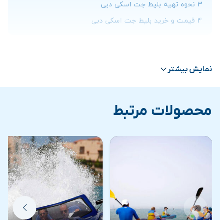
3
نحوه تهیه بلیط جت اسکی دبی
4
قیمت و خرید بلیط جت اسکی دبی
جت اسکی چیست؟
نمایش بیشتر
تاکنون حتما اسم جت اسکی به گوشتان خورده است، حتی
ممکن است در سفرهایتان به شهرهای مختلفی که تفریحات
محصولات مرتبط
آبی دارند مانند کیش، قشم و … جت اسکی را دیده
باشید.
جت اسکی
در واقع اسم یک برند مربوط به وسایل آبی
انفرادی بود که به وسیله صنایع سنگین کاوازاکی ابتدا ارائه
شد. جت اسکی یکی از تفریحات هیجانی و در عین حال لذت
بخش است که در مناطق و شهرهای دریایی طرفداران بسیاری
دارد.