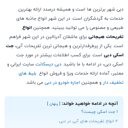
نقدی پرداخت خواهد شد.
دبی شهر برترین ها است و همیشه درصدد ارائه بهترین
در صورت عدم رعایت مقررات ایمنی و خطرناک بودن آن
خدمات به گردشگران است. در این شهر انواع جاذبه های
مسئولیت هرگونه حادثه جانبی و مالی بر عهده مشتری می
طبیعی و مصنوعی را می توانید ببینید. همچنین
انواع
باشد.
تفریحات هیجانی
برای عاشقان آدرنالین در این شهر فراهم
در صورت بدی آب و هوا و یا خطرات احتمالی دیگر مجری
است. یکی از پرطرفدارترین و هیجانی ترین تفریحات آبی،
جت
می تواند برنامه رزرو شده را کنسل نماید که در این صورت
اسکی دبی
است. برای کسب اطلاعات بیشتر در مورد جت
مبلغ به حساب کاربر عودت داده خواهد شد.
اسکی دبی، در ادامه با ما باشید.
دبی دیسکانت
سایت ایرانی و
امکان کنسلی بلیط خریداری شده پس از خرید وجود ندارد.
معتبر، آماده ارائه خدمات ویزا و فروش انواع
بلیط های
تخفیف دار
و همچنین
اجاره خودرو در دبی
می باشد.
آنچه در ادامه خواهید خواند:
پنهان
1
جت اسکی چیست؟
2
انواع تفریحات های آبی در دبی