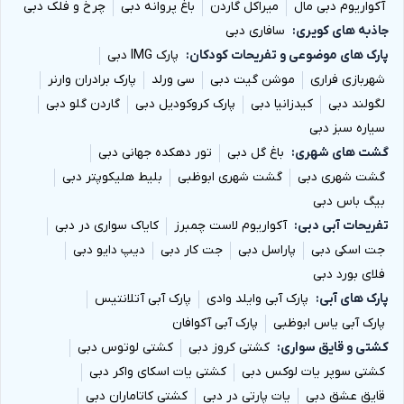
آکواریوم دبی مال
میراکل گاردن
باغ پروانه دبی
چرخ و فلک دبی
جاذبه های کویری
سافاری دبی
پارک های موضوعی و تفریحات کودکان
پارک IMG دبی
شهربازی فراری
موشن گیت دبی
سی ورلد
پارک برادران وارنر
لگولند دبی
کیدزانیا دبی
پارک کروکودیل دبی
گاردن گلو دبی
سیاره سبز دبی
گشت های شهری
باغ گل دبی
تور دهکده جهانی دبی
گشت شهری دبی
گشت شهری ابوظبی
بلیط هلیکوپتر دبی
بیگ باس دبی
تفریحات آبی دبی
آکواریوم لاست چمبرز
کایاک سواری در دبی
جت اسکی دبی
پاراسل دبی
جت کار دبی
دیپ دایو دبی
فلای بورد دبی
پارک های آبی
پارک آبی وایلد وادی
پارک آبی آتلانتیس
پارک آبی یاس ابوظبی
پارک آبی آکوافان
کشتی و قایق سواری
کشتی کروز دبی
کشتی لوتوس دبی
کشتی سوپر یات لوکس دبی
کشتی یات اسکای واکر دبی
قایق عشق دبی
یات پارتی در دبی
کشتی کاتاماران دبی