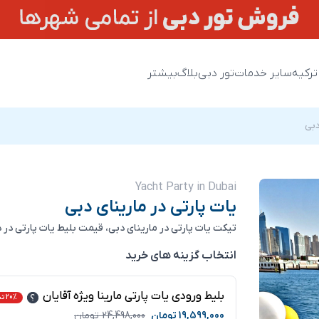
ترکیه
سایر خدمات
تور دبی
بلاگ
بیشتر
دبی
Yacht Party in Dubai
یات پارتی در مارینای دبی
تیکت یات پارتی در مارینای دبی، قیمت بلیط یات پارتی در 
انتخاب گزینه های خرید
بلیط ورودی یات پارتی مارینا ویژه آقایان
20% تخفیف
19,599,000
تومان
24,498,000
تومان