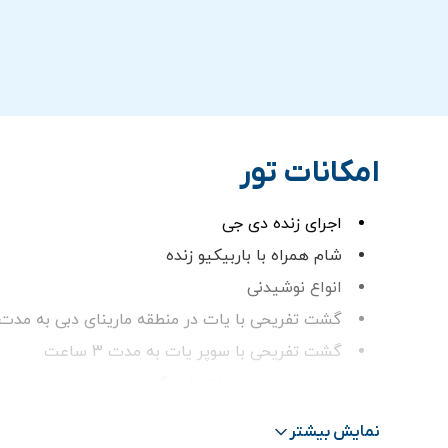
امکانات تور
اجرای زنده دی جی
شام همراه با باربیکیو زنده
انواع نوشیدنی
گشت تفریحی با یات در منطقه مارینای دبی به مدت 4 ساع
گشت تفریحی با سوپر یات به مدت 3 ساعت
ترانسفر در صورت انتخاب گزينه ترانسفر
نمایش بیشتر