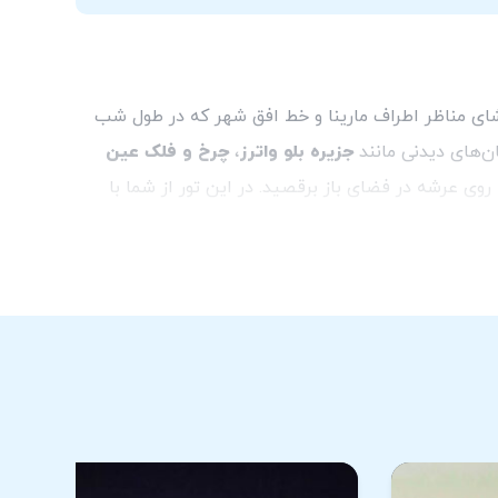
ماشای مناظر اطراف مارینا و خط افق شهر که در طول شب
جزیره بلو واترز
،
چرخ و فلک عین
 عرشه در فضای باز برقصید. در این تور از شما با
اهید گشت.