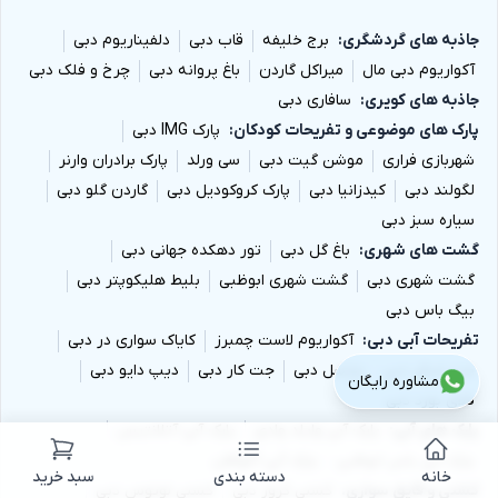
جاذبه های گردشگری
برج خلیفه
قاب دبی
دلفیناریوم دبی
آکواریوم دبی مال
میراکل گاردن
باغ پروانه دبی
چرخ و فلک دبی
جاذبه های کویری
سافاری دبی
پارک های موضوعی و تفریحات کودکان
پارک IMG دبی
شهربازی فراری
موشن گیت دبی
سی ورلد
پارک برادران وارنر
لگولند دبی
کیدزانیا دبی
پارک کروکودیل دبی
گاردن گلو دبی
سیاره سبز دبی
گشت های شهری
باغ گل دبی
تور دهکده جهانی دبی
گشت شهری دبی
گشت شهری ابوظبی
بلیط هلیکوپتر دبی
بیگ باس دبی
تفریحات آبی دبی
آکواریوم لاست چمبرز
کایاک سواری در دبی
جت اسکی دبی
پاراسل دبی
جت کار دبی
دیپ دایو دبی
مشاوره رایگان
فلای بورد دبی
پارک های آبی
پارک آبی وایلد وادی
پارک آبی آتلانتیس
پارک آبی یاس ابوظبی
پارک آبی آکوافان
خانه
دسته بندی
سبد خرید
کشتی و قایق سواری
کشتی کروز دبی
کشتی لوتوس دبی