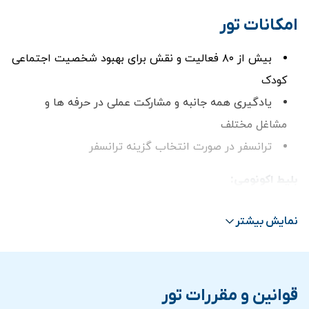
امکانات تور
بیش از ۸۰ فعالیت و نقش برای بهبود شخصیت اجتماعی
کودک
یادگیری همه جانبه و مشارکت عملی در حرفه ها و
مشاغل مختلف
ترانسفر در صورت انتخاب گزينه ترانسفر
بلیط اکونومی:
دسترسی به تمام فعالیت های مبتنی بر kidZos
نمایش بیشتر
50 kidZos (واحد پول کیدزانیا)
فعالیت های فصلی
بلیط پرمیوم:
قوانین و مقررات تور