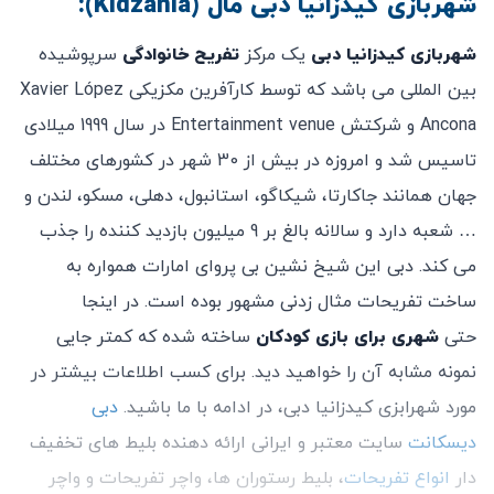
شهربازی کیدزانیا دبی مال (Kidzania):
امکان ورود غذا و نوشیدنی از بیرون مجموعه وجود ندارد.
شهربازی کیدزانیا دبی
یک مرکز
تفریح خانوادگی
سرپوشیده
صندوق امانات درون مجموعه برای دسترسی بازدید
بین المللی می باشد که توسط کارآفرین مکزیکی Xavier López
کنندگان قرار گرفته است.
Ancona و شرکتش Entertainment venue در سال 1999 میلادی
ورود کالسکه به درون مجموعه مجاز می باشد و محل
تاسیس شد و امروزه در بیش از 30 شهر در کشورهای مختلف
خاصی برای توقف آنها نیز در نظر گرفته شده است.
جهان همانند جاکارتا، شیکاگو، استانبول، دهلی، مسکو، لندن و
درون مجموعه محل های خاصی برای استراحت والدین به
… شعبه دارد و سالانه بالغ بر 9 میلیون بازدید کننده را جذب
تفکیک جنسیت آنها قرار گرفته است.
می کند. دبی این شیخ نشین بی پروای امارات همواره به
امکان برگزاری جشن ها درون مجموعه وجود دارد که
ساخت تفریحات مثال زدنی مشهور بوده است. در اینجا
پکیج های مخصوصی برای آن نیز ایجاد شده است.
حتی
شهری برای بازی کودکان
ساخته شده که کمتر جایی
امکان کنسلی بلیط خریداری شده پس از خرید وجود ندارد.
نمونه مشابه آن را خواهید دید. برای کسب اطلاعات بیشتر در
مورد شهرابزی کیدزانیا دبی، در ادامه با ما باشید.
دبی
دیسکانت
سایت معتبر و ایرانی ارائه دهنده بلیط های تخفیف
دار
انواع تفریحات
، بلیط رستوران ها، واچر تفریحات و واچر