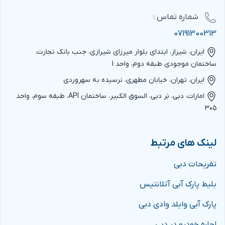
شماره‌ تماس :
07191300313
ایران، شیراز، ابتدای بلوار میرزای شیرازی، جنب بانک تجارت،
ساختمان موجودی طبقه دوم، واحد 1
ایران، تهران، خیابان مطهری، نرسیده به سهروردی
امارات، دبی، بَر دبی، السوق الکبیر، ساختمان API، طبقه سوم، واحد
۳۰۵
لینک های مرتبط
تفریحات دبی
بلیط پارک آبی آتلانتیس
پارک آبی وایلد وادی دبی
اجاره خودرو در دبی