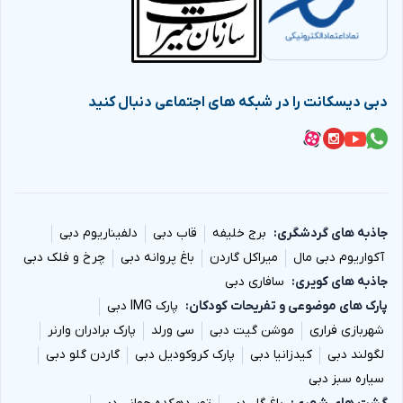
دبی دیسکانت را در شبکه های اجتماعی دنبال کنید
جاذبه های گردشگری
برج خلیفه
قاب دبی
دلفیناریوم دبی
آکواریوم دبی مال
میراکل گاردن
باغ پروانه دبی
چرخ و فلک دبی
جاذبه های کویری
سافاری دبی
پارک های موضوعی و تفریحات کودکان
پارک IMG دبی
شهربازی فراری
موشن گیت دبی
سی ورلد
پارک برادران وارنر
لگولند دبی
کیدزانیا دبی
پارک کروکودیل دبی
گاردن گلو دبی
سیاره سبز دبی