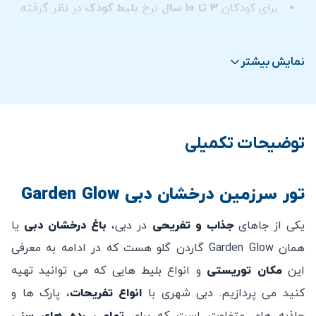
برای کودکان
3 تا 10 سال
نرخ
بلیط کودک
در نظر گرفته
می شود.
مسئوليت هر گونه خسارت ناشی از سهل انگاری يا عدم
نمایش بیشتر
رعايت دستورالعمل های ذكر شده بر عهده بازديدكننده و
همراهان وی می باشد.
گاردن گلو مسئوليتی در قبال اموال گم شده يا دزديده
توضیحات تکمیلی
شده و آسيب ديده ندارد.
اعتبار بلیط های الکترونیکی از زمان خرید چند ماه می
باشد (جهت اطلاع از تاریخ دقیق در واتساپ پیام دهید).
تور سرزمین درخشان دبی Garden Glow
امکان کنسلی بلیط خریداری شده پس از خرید وجود ندارد.
یکی از جاهای
جذاب و تفریحی
در دبی،
باغ درخشان دبی
یا
همان Garden Glow گاردن گلو هست که در ادامه به معرفی
این
مکان توریستی
و انواع بلیط هایی که می توانید تهیه
کنید می پردازیم. دبی شهری با
انواع تفریحات
، پارک ها و