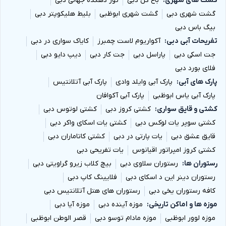
گشت های شهری
باغ گل دبی
تور دهکده جهانی دبی
گشت شهری دبی
گشت شهری ابوظبی
بلیط هلیکوپتر دبی
بیگ باس دبی
تفریحات آبی دبی
آکواریوم لاست چمبرز
کایاک سواری در دبی
جت اسکی دبی
پاراسل دبی
جت کار دبی
دیپ دایو دبی
فلای بورد دبی
پارک های آبی
پارک آبی وایلد وادی
پارک آبی آتلانتیس
پارک آبی یاس ابوظبی
پارک آبی آکوافان
کشتی و قایق سواری
کشتی کروز دبی
کشتی لوتوس دبی
کشتی سوپر یات لوکس دبی
کشتی یات اسکای واکر دبی
قایق عشق دبی
یات پارتی در دبی
کشتی کاتاماران دبی
کشتی کروز امپراتور اقیانوس
یات تفریحی دبی
رستوران ها
رستوران سلاوی دبی
بیچ کلاب زیرو گراویتی دبی
رستوران دینر این د اسکای دبی
فلایینگ کاپ دبی
کافه رستوران یخی دبی
رستوران های هتل آتلانتیس دبی
موزه ها و اماکن تاریخی
موزه آینده دبی
موزه آیا دبی
موزه لوور ابوظبی
موزه مادام توسو دبی
قصر الوطن ابوظبی