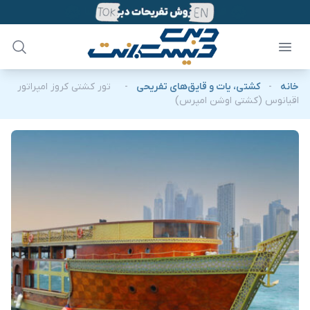
خانه
-
کشتی، یات و قایق‌های تفریحی
-
تور کشتی کروز امپراتور
اقیانوس (کشتی اوشن امپرس)