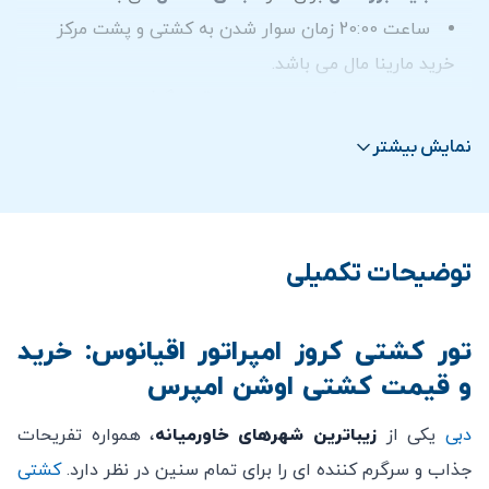
رقص تنورا
ساعت 20:00 زمان سوار شدن به کشتی و پشت مرکز
خرید مارینا مال می باشد.
در کشتی کروز امپراتور اقیانوس از شما عزیزان با غذای بسیار
برای خدماتی که مورد استفاده قرار نگرفته اند عودت مبلغ
با
کیفیت ۵ ستاره
پذیرایی می شود و از این رو یکی از بهترین
امکان پذیر نمی باشد.
ها در دبی می باشد و لحظات خوشی را برای شما در کنار
نمایش بیشتر
خانواده رقم می زند.
توضیحات تکمیلی
تور کشتی کروز امپراتور اقیانوس: خرید
و قیمت کشتی اوشن امپرس
دبی
یکی از
زیباترین شهرهای خاورمیانه
، همواره تفریحات
جذاب و سرگرم کننده ای را برای تمام سنین در نظر دارد.
کشتی