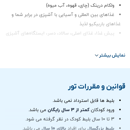
ولکام درینک (چای، قهوه، آب میوه)
غذاهای بین المللی و آسیایی با آشپزی در برابر شما و
غذاهای باربیکیو لذیذ
پیش غذا، غذای اصلی، سالاد، دسر، ایستگاه‌های آشپزی
زنده، روبوشف
نوشیدنی های ویژه در صورت انتخاب
نمایش بیشتر
با مناظر دیدنی از خط افق دبی (مارینا دبی، JBR، بلو
واترز، عین دبی، نخل جمیرا، بندر دبی)
دارای ۳ عرشه با مجموع مساحت حدود ۱۵۰۰ متر مربع
قوانین و مقررات تور
ظرفیت ۵۰۰ نفر مهمان
زمان سوار شدن از ساعت ۲۰:۰۰ الی ۲۰:۳۰
بلیط ها قابل استرداد نمی باشد.
برنامه های شاد و موزیک و رقص عربی
ورود کودکان
کمتر از 3 سال رایگان
می باشد.
موزیک
3 تا 10 سال بلیط کودک در نظر گرفته می شود.
رقص عربی
بلیط بزرگسال
برای افراد
بالای 10 سال
می باشد.