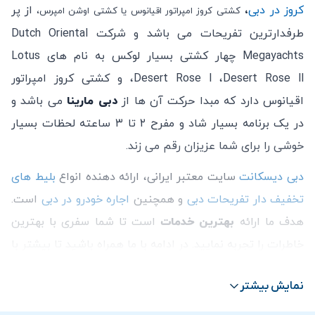
کروز در دبی
،
از پر
کشتی کروز امپراتور اقیانوس یا کشتی اوشن امپرس،
طرفدارترین تفریحات می باشد و شرکت Dutch Oriental
Megayachts چهار کشتی بسیار لوکس به نام های Lotus
،Desert Rose l ،Desert Rose ll و کشتی کروز امپراتور
اقیانوس دارد که مبدا حرکت آن ها از
دبی مارینا
می باشد و
در یک برنامه بسیار شاد و مفرح ۲ تا ۳ ساعته لحظات بسیار
خوشی را برای شما عزیزان رقم می زند.
دبی دیسکانت
سایت معتبر ایرانی، ارائه دهنده انواع
بلیط های
تخفیف دار تفریحات دبی
و همچنین
اجاره خودرو در دبی
است.
هدف ما ارائه
بهترین خدمات
است تا شما سفری با بهترین
خاطرات را تجربه نمایید. در ادامه با ما همراه باشید تا بیشتر با
تور کشتی کروز امپراتور دبی آشنا شوید.
نمایش بیشتر