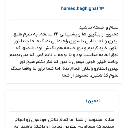
ارائه می دهد. اسپا در باشگاه برج در دو طبقه – یک طبقه برای
hamed.haghighat93
خانم ها و آقایان – مجهز به سونا، اتاق بخار و دوش است.
مناطق استراحت مشرف به مناظر خیره کننده مرکز شهر دبی و
سلام و خسته نباشید
ممنون از پیگیری ها و پشتیبانی 24 ساعته. به نظرم هیچ
فراتر از آن است.
لیدری واقعا با این دلسوزی راهنمایی نمیکنه. ما چنتا تور
ازتون خرید کردیم و برج خلیفه هم یکیش بود. قیمتها که
حقایقی درباره برج خلیفه
فوق العاده مناسب بود و با توجه با تایم کمی که دبی بودیم
برنامه خیلی خوبی بهمون دادین که فکر نکنم هیچ تور
برج خلیفه
با نام سابق برج دبی، ابر سازه ای در کشور امارات
لیدری اینکارو رایگان انجام بده. اما شما برای ما واقعا سنگ
متحده عربی و شهر دبی می باشد که با هزینه بالغ بر 1.5
تموم گذاشتین. ممنونم از شما
بیلیون دلار ساخته شد. یکی از حقایقی که شاید خیلی ها از آن
بی اطلاع باشند،
دلیل نامگذاری
برج خلیفه است. این برج در
ابتدا قرار بود برج دبی نام گیرد، اما چرا نامش تغییر کرد؟ دلیل
ادمین 1
تغییر نام این ابر سازه از “برج دبی” به “برج خلیفه” وجود
بحران مالی در بین سال های ۲۰۰۷ تا ۲۰۱۲ و کمک های مالی
سلام، ممنونم از شما. ما تمام تلاش خودمون رو انجام
میدیم که مسافرین بهترین تجربه رو داشته باشند. به
حاکم ابوظبی و رییس جمهور امارات شیخ “خلیفه بن زاید آل