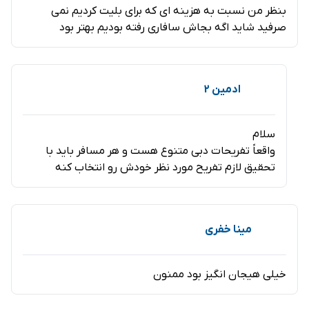
بنظر من نسبت به هزینه ای که برای بلیت کردیم نمی
آکواریوم و باغ وحش دبی
صرفید شاید اگه بجاش سافاری رفته بودیم بهتر بود
آکواریوم دبی
و باغ وحش زیر آب دبی آن با
۱۱
متر ارتفاع
،
۵۱
متر طول
و
۲۰
متر عرض
به عنوان بزرگترین آکواریوم سر
ادمین 2
پوشیده جهان شناخته شده می باشد که امروزه دارای بیش
از
۳۰۰
گونه
حیوانی همچون کوسه، پنگوئن، سمور آبی،
سلام
کروکودیل استرالیایی، اسب آبی، مارماهی، مار پایتون و … می
واقعاً تفریحات دبی متنوع هست و هر مسافر باید با
تحقیق لازم تفریح مورد نظر خودش رو انتخاب کنه
باشد که در مرکز خرید دبی مال، یکی از بزرگترین مراکز خرید
جهان قرار گرفته است.
پارک برج خلیفه
مینا خفری
در امحوطه اطراف این برج، پارکی به وسعت 11 هکتار موجود
خیلی هیجان انگیز بود ممنون
است که با الهام از گل صحرایی “Hymelis” طراحی شده‌است.