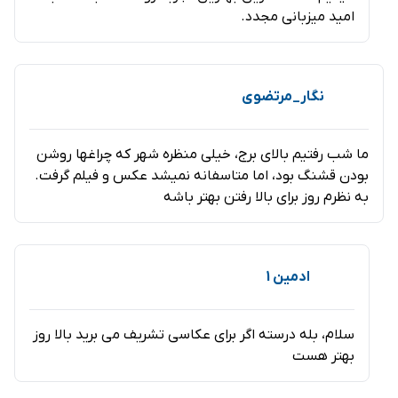
امید میزبانی مجدد.
نهیان” به شیخ نشین دبی برای پرداخت بدهی های خود بوده
است.
نگار_مرتضوی
رکوردهای جهانی برج خلیفه عبارتند از:
بلندترین آسمان خراش در جهان
ما شب رفتیم بالای برج، خیلی منظره شهر که چراغها روشن
بلندترین سازه مستقل و خود ایستا جهان
بودن قشنگ بود، اما متاسفانه نمیشد عکس و فیلم گرفت.
به نظرم روز برای بالا رفتن بهتر باشه
بیشترین تعداد طبقات در جهان
بیشترین طبقات قایل استفاده در جهان
مرتفع ترین سکوی دید در فضای باز در جهان
ادمین 1
مرتفع ترین رستوران و کلوپ شبانه در جهان
مرتفع ترین و پر سرعت ترین آسانسور در جهان
سلام، بله درسته اگر برای عکاسی تشریف می برید بالا روز
بلندترین استخر دنیا
بهتر هست
بلندترین آتش بازی سال نو
مرتفع ترین مسجد در جهان