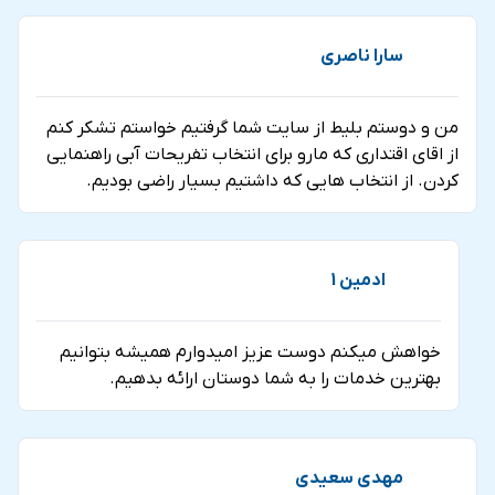
سارا ناصري
من و دوستم بليط از سايت شما گرفتيم خواستم تشكر كنم
از اقاي اقتداري كه مارو براي انتخاب تفريحات آبي راهنمايي
كردن. از انتخاب هايي كه داشتيم بسيار راضي بوديم.
ادمین 1
خواهش ميكنم دوست عزيز اميدوارم هميشه بتوانيم
بهترين خدمات را به شما دوستان ارائه بدهيم.
مهدي سعيدي