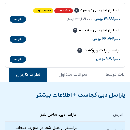
بلیط پاراسل دبی دو نفره
10% تخفیف
محبوب ترین
خرید
29,889,000
تومان
33,209,000
تومان
بلیط پاراسل دبی سه نفره
خرید
43,364,000
تومان
ترانسفر رفت و برگشت
خرید
9,309,000
تومان
ولات مرتبط
سوالات متداول
نظرات کاربران
پاراسل دبی کجاست + اطلاعات بیشتر
آدرس
امارات، دبی، ساحل لامر
ترانسفر از هتل شما در صورت انتخاب