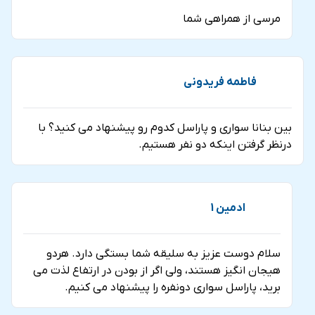
مرسي از همراهي شما
فاطمه فريدوني
بين بنانا سواري و پاراسل كدوم رو پيشنهاد مي كنيد؟ با
درنظر گرفتن اينكه دو نفر هستيم.
ادمین 1
سلام دوست عزيز به سليقه شما بستگي دارد. هردو
هيجان انگيز هستند، ولي اگر از بودن در ارتفاع لذت مي
بريد، پاراسل سواري دونفره را پيشنهاد مي كنيم.