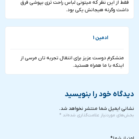
فقط از اين نظر كه ميتوني لباس راحت تري بپوشي فرق
داشت وگرنه هيجانش يكي بود.
ادمین 1
متشكرم دوست عزيز براي انتقال تجربه تان مرسي از
اينكه با ما همراه هستيد.
دیدگاه خود را بنویسید
نشانی ایمیل شما منتشر نخواهد شد.
بخش‌های موردنیاز علامت‌گذاری شده‌اند
*
5
4
3
2
1
of
of
of
of
of
امتیاز شما
*