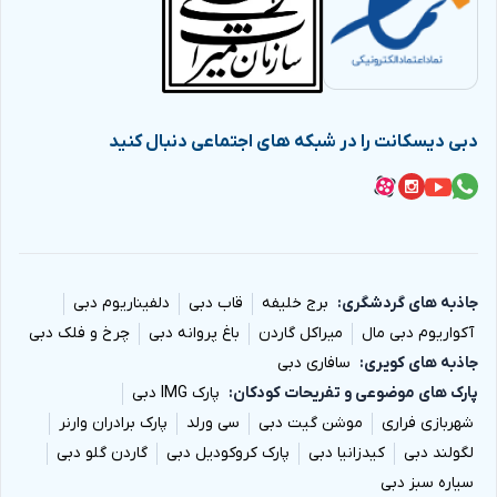
دبی دیسکانت را در شبکه های اجتماعی دنبال کنید
جاذبه های گردشگری
برج خلیفه
قاب دبی
دلفیناریوم دبی
آکواریوم دبی مال
میراکل گاردن
باغ پروانه دبی
چرخ و فلک دبی
جاذبه های کویری
سافاری دبی
پارک های موضوعی و تفریحات کودکان
پارک IMG دبی
شهربازی فراری
موشن گیت دبی
سی ورلد
پارک برادران وارنر
لگولند دبی
کیدزانیا دبی
پارک کروکودیل دبی
گاردن گلو دبی
سیاره سبز دبی