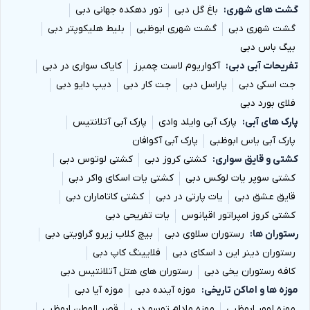
گشت های شهری
باغ گل دبی
تور دهکده جهانی دبی
گشت شهری دبی
گشت شهری ابوظبی
بلیط هلیکوپتر دبی
بیگ باس دبی
تفریحات آبی دبی
آکواریوم لاست چمبرز
کایاک سواری در دبی
جت اسکی دبی
پاراسل دبی
جت کار دبی
دیپ دایو دبی
فلای بورد دبی
پارک های آبی
پارک آبی وایلد وادی
پارک آبی آتلانتیس
پارک آبی یاس ابوظبی
پارک آبی آکوافان
کشتی و قایق سواری
کشتی کروز دبی
کشتی لوتوس دبی
کشتی سوپر یات لوکس دبی
کشتی یات اسکای واکر دبی
قایق عشق دبی
یات پارتی در دبی
کشتی کاتاماران دبی
کشتی کروز امپراتور اقیانوس
یات تفریحی دبی
رستوران ها
رستوران سلاوی دبی
بیچ کلاب زیرو گراویتی دبی
رستوران دینر این د اسکای دبی
فلایینگ کاپ دبی
کافه رستوران یخی دبی
رستوران های هتل آتلانتیس دبی
موزه ها و اماکن تاریخی
موزه آینده دبی
موزه آیا دبی
موزه لوور ابوظبی
موزه مادام توسو دبی
قصر الوطن ابوظبی