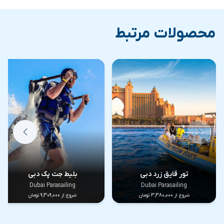
پاراسل چیست؟
محصولات مرتبط
یکی از تفریحات هیجانی و آبی پرطرفدار در دبی، پاراسل می
باشد. در این تفریح شما را به یک چتر نجات میبندند و سپس
با قایقی که به آن وصل هستید، در هوا به سمت جلو حرکت
می کنید. در این تفریح شما حدودا بین 150 تا 300 متر از
سطح آب فاصله خواهید گرفت و از دیدن مناظر زیبای
اطرافتان لذت می برید. یکی از پرطرفدارترین تفریحات
مخصوصا در بین جوانان، پاراسل می باشد.
تصاویر پاراسل دبی
تور قایق زرد دبی
بلیط جت پک دبی
Dubai Parasailing
Dubai Parasailing
شروع از 3,380,000 تومان
شروع از 9,309,000 تومان