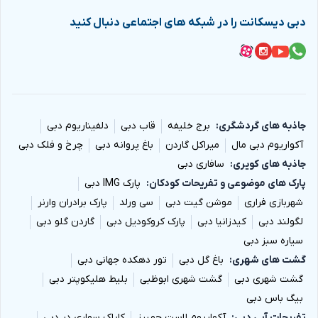
دبی دیسکانت را در شبکه های اجتماعی دنبال کنید
جاذبه های گردشگری
برج خلیفه
قاب دبی
دلفیناریوم دبی
آکواریوم دبی مال
میراکل گاردن
باغ پروانه دبی
چرخ و فلک دبی
جاذبه های کویری
سافاری دبی
پارک های موضوعی و تفریحات کودکان
پارک IMG دبی
شهربازی فراری
موشن گیت دبی
سی ورلد
پارک برادران وارنر
لگولند دبی
کیدزانیا دبی
پارک کروکودیل دبی
گاردن گلو دبی
سیاره سبز دبی
گشت های شهری
باغ گل دبی
تور دهکده جهانی دبی
گشت شهری دبی
گشت شهری ابوظبی
بلیط هلیکوپتر دبی
بیگ باس دبی
تفریحات آبی دبی
آکواریوم لاست چمبرز
کایاک سواری در دبی