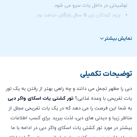
17:00 الی 19:00
نوشیدنی در داخل یات سرو می شود.
18:30 الی 20:30
ورود کودکان
زیر 5 سال
رایگان
خواهد بود.
20:00 الی 22:00
برای افراد
5 تا 16 سال
نرخ
بلیط کودک
اعمال می شود.
افراد بالای 16 سال به عنوان بزرگسالان در نظر گرفته می
زمان بندی اجرای تور به مدت 3 ساعت:
نمایش بیشتر
شوند.
09:00 الی 12:00
حداقل 15 دقیقه قبل از زمان حرکت در محل حضور داشته
13:00 الی 16:00
باشید، در صورت از دست دادن یات، مبلغی عودت نخواهد
16:30 الی 19:30
توضیحات تکمیلی
شد.
طبق دستور گارد ساحلی، صرف نظر از قدرت شناگر،
دبی را مظهر تجمل می دانند و چه راهی بهتر از رفتن به یک تور
کودکان زیر 10 سال باید هنگام حضور در بیرون از عرشه
یات تفریحی با وعده غذایی؟
تور کشتی یات اسکای واکر دبی
جلیقه نجات بپوشند.
به شما این فرصت را می دهد که در یک یات تفریحی مجلل از
امکان کنسلی بلیط خریداری شده پس از خرید وجود ندارد.
مناظر زیبا و دیدنی های دبی، لذت ببرید. برای کسب اطلاعات
بیشتر در مورد تور کشتی یات اسکای واکر دبی در ادامه با ما