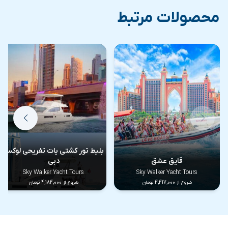
محصولات مرتبط
خدمات موجود در داخل یات نهایت استفاده را ببرید.
بلیط تور کشتی یات تفریحی لوکس
قایق عشق
دبی
Sky Walker Yacht Tours
Sky Walker Yacht Tours
شروع از 4,417,000 تومان
شروع از 4,184,000 تومان
دیدنی های خیره کننده دبی را تحسین کنید
با دسترسی
کامل به قایق تفریحی، تماشای مناظر پانوراما از نقاط دیدنی دبی
را در طول سفر دریایی فراموش نکنید. این مناطق شامل مارینا