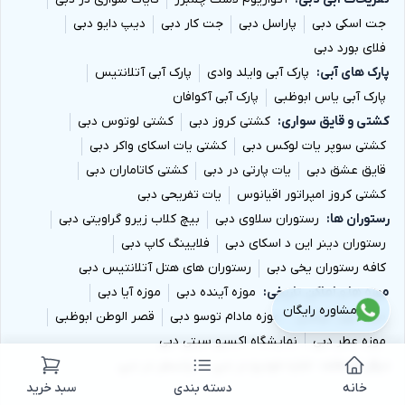
جت اسکی دبی
پاراسل دبی
جت کار دبی
دیپ دایو دبی
فلای بورد دبی
پارک های آبی
پارک آبی وایلد وادی
پارک آبی آتلانتیس
پارک آبی یاس ابوظبی
پارک آبی آکوافان
کشتی و قایق سواری
کشتی کروز دبی
کشتی لوتوس دبی
کشتی سوپر یات لوکس دبی
کشتی یات اسکای واکر دبی
قایق عشق دبی
یات پارتی در دبی
کشتی کاتاماران دبی
کشتی کروز امپراتور اقیانوس
یات تفریحی دبی
رستوران ها
رستوران سلاوی دبی
بیچ کلاب زیرو گراویتی دبی
رستوران دینر این د اسکای دبی
فلایینگ کاپ دبی
کافه رستوران یخی دبی
رستوران های هتل آتلانتیس دبی
موزه ها و اماکن تاریخی
موزه آینده دبی
موزه آیا دبی
مشاوره رایگان
موزه لوور ابوظبی
موزه مادام توسو دبی
قصر الوطن ابوظبی
موزه عطر دبی
نمایشگاه اکسپو سیتی دبی
دیگر خدمات
اجاره خودرو در دبی
ترانسفر در دبی
خانه
دسته بندی
سبد خرید