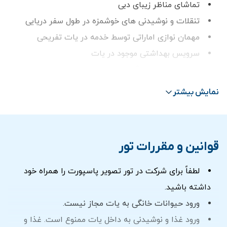
تماشای مناظر زیبای دبی
تنقلات و نوشیدنی های خوشمزه در طول سفر دریایی
مهمان نوازی اماراتی توسط خدمه در یات تفریحی
سرویس بهداشتی موجود در یات
کاپیتان و خدمه انگلیسی زبان
صبحانه / باربیکیو و نوشیدنی
نمایش بیشتر
راهنمای تور مجازی از طریق بلندگوهای داخلی
موسیقی روی کشتی
جلیقه نجات
قوانین و مقررات تور
ترانسفر در صورت انتخاب گزینه ترانسفر
لطفاً برای شرکت در تور تصویر پاسپورت را همراه خود
زمان بندی اجرای تور به مدت 2 ساعت:
داشته باشید.
11:00 الی 13:00
ورود حیوانات خانگی به یات مجاز نیست.
14:00 الی 16:00
ورود غذا و نوشیدنی به داخل یات ممنوع است. غذا و