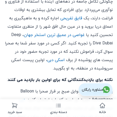
چگونگی تکامل جامعه در دهه‌های آینده با استفاده از فناوری و
نوآوری می‌پردازد. برای افرادی که تمایل بیشتری به اوقات
فراغت دارند، یک
قایق تفریحی
اجاره کرده و به ماهیگیری به
اعماق دریا بروید و در عین حال افق شهر را از منظری متفاوت
تحسین کنید یا
غواصی در عمیق ترین استخر جهان
، Deep
Dive Dubai را تجربه کنید. اگر کسی در مورد سفر شما به صحرا
سوال کرد، فراموش نکنید که در مورد تجربه حضور خود در
پیست های پوشیده از برف
اسکی دبی
، اولین پیست اسکی
سرپوشیده در منطقه، به او بگویید.
نکته برای بازدیدکنندگانی که برای اولین بار بازدید می کنند
:
مشاوره رایگان
بالن سواری دبی
در اوایل صبح بر فراز صحرا با Balloon
Adventures تجربه ای است که باید امتحان کنید.
دبی
دیسکانت
یکی از سایت های ارائه دهنده انواع بلیط های
خانه
دسته بندی
سبد خرید
تخفیف دار
تفریحات دبی
می باشد. در این سایت، انواع
بلیط