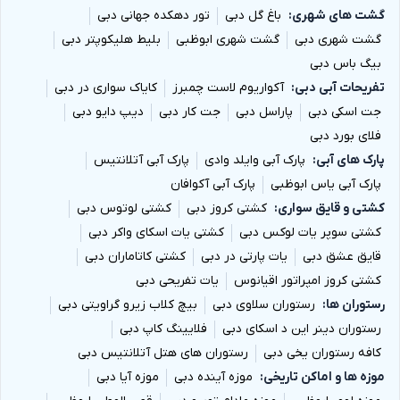
گشت های شهری
باغ گل دبی
تور دهکده جهانی دبی
گشت شهری دبی
گشت شهری ابوظبی
بلیط هلیکوپتر دبی
بیگ باس دبی
تفریحات آبی دبی
آکواریوم لاست چمبرز
کایاک سواری در دبی
جت اسکی دبی
پاراسل دبی
جت کار دبی
دیپ دایو دبی
فلای بورد دبی
پارک های آبی
پارک آبی وایلد وادی
پارک آبی آتلانتیس
پارک آبی یاس ابوظبی
پارک آبی آکوافان
کشتی و قایق سواری
کشتی کروز دبی
کشتی لوتوس دبی
کشتی سوپر یات لوکس دبی
کشتی یات اسکای واکر دبی
قایق عشق دبی
یات پارتی در دبی
کشتی کاتاماران دبی
کشتی کروز امپراتور اقیانوس
یات تفریحی دبی
رستوران ها
رستوران سلاوی دبی
بیچ کلاب زیرو گراویتی دبی
رستوران دینر این د اسکای دبی
فلایینگ کاپ دبی
کافه رستوران یخی دبی
رستوران های هتل آتلانتیس دبی
موزه ها و اماکن تاریخی
موزه آینده دبی
موزه آیا دبی