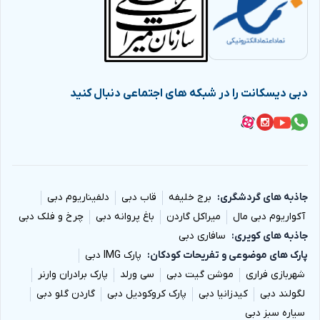
دبی دیسکانت را در شبکه های اجتماعی دنبال کنید
جاذبه های گردشگری
برج خلیفه
قاب دبی
دلفیناریوم دبی
آکواریوم دبی مال
میراکل گاردن
باغ پروانه دبی
چرخ و فلک دبی
جاذبه های کویری
سافاری دبی
پارک های موضوعی و تفریحات کودکان
پارک IMG دبی
شهربازی فراری
موشن گیت دبی
سی ورلد
پارک برادران وارنر
لگولند دبی
کیدزانیا دبی
پارک کروکودیل دبی
گاردن گلو دبی
سیاره سبز دبی