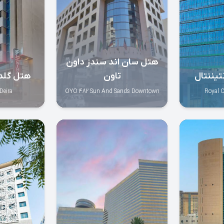
هتل سان اند سندز داون
تیننتال
تاون
هتل گلد
Deira
OYO 482 Sun And Sands Downtown
Royal C