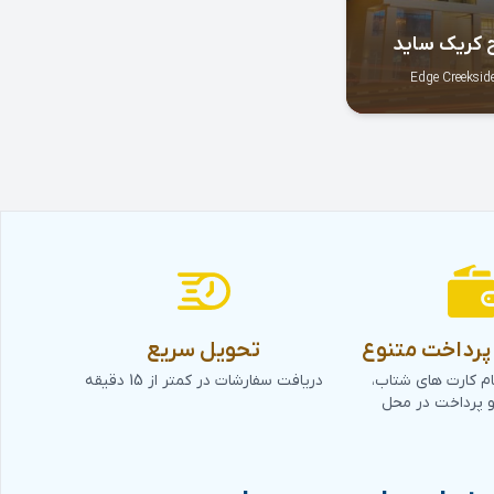
 کریک ساید
Edge Creekside
رداخت متنوع
تحویل سریع
ام کارت های شتاب،
دریافت سفارشات در کمتر از 15 دقیقه
و پرداخت در محل