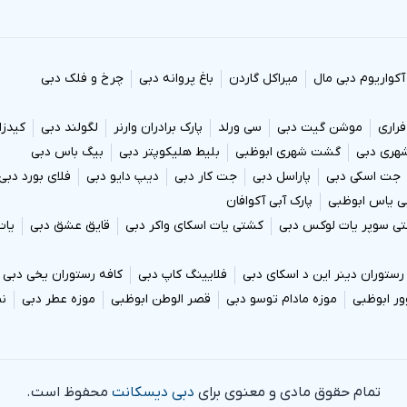
آکواریوم دبی مال
میراکل گاردن
باغ پروانه دبی
چرخ و فلک دبی
فراری
موشن گیت دبی
سی ورلد
پارک برادران وارنر
لگولند دبی
کیدزا
ری دبی
گشت شهری ابوظبی
بلیط هلیکوپتر دبی
بیگ باس دبی
جت اسکی دبی
پاراسل دبی
جت کار دبی
دیپ دایو دبی
فلای بورد دبی
بی یاس ابوظبی
پارک آبی آکوافان
ی سوپر یات لوکس دبی
کشتی یات اسکای واکر دبی
قایق عشق دبی
یات
رستوران دینر این د اسکای دبی
فلایینگ کاپ دبی
کافه رستوران یخی دبی
ور ابوظبی
موزه مادام توسو دبی
قصر الوطن ابوظبی
موزه عطر دبی
نم
تمام حقوق مادی و معنوی برای
دبی دیسکانت
محفوظ است.