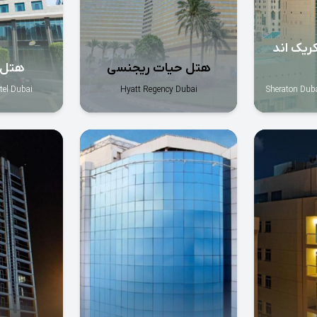
ریک اند
هتل حیات ریجنسی
هتل ا
tel Dubai
Hyatt Regency Dubai
Sheraton Duba