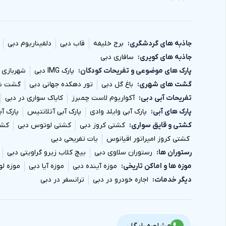
جاذبه های گردشگری
برج خلیفه
قاب دبی
دلفیناریوم دبی
جاذبه های کویری
سافاری دبی
پارک های موضوعی و تفریحات کودکان
پارک IMG دبی
شهربازی 
گشت های شهری
باغ گل دبی
تور دهکده جهانی دبی
گشت شه
تفریحات آبی دبی
آکواریوم لاست چمبرز
کایاک سواری در دبی
پارک های آبی
پارک آبی وایلد وادی
پارک آبی آتلانتیس
پارک آ
کشتی و قایق سواری
کشتی کروز دبی
کشتی لوتوس دبی
کشت
کشتی کروز امپراتور اقیانوس
یات تفریحی دبی
رستوران ها
رستوران سلاوی دبی
بیچ کلاب زیرو گراویتی دبی
موزه ها و اماکن تاریخی
موزه آینده دبی
موزه آیا دبی
موزه لو
دیگر خدمات
اجاره خودرو در دبی
ترانسفر در دبی