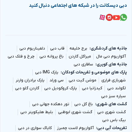
دبی دیسکانت را در شبکه های اجتماعی دنبال کنید
جاذبه های گردشگری
برج خلیفه
قاب دبی
دلفیناریوم دبی
آکواریوم دبی مال
میراکل گاردن
باغ پروانه دبی
چرخ و فلک دبی
جاذبه های کویری
سافاری دبی
پارک های موضوعی و تفریحات کودکان
پارک IMG دبی
شهربازی فراری
موشن گیت دبی
سی ورلد
پارک برادران وارنر
لگولند دبی
کیدزانیا دبی
پارک کروکودیل دبی
گاردن گلو دبی
سیاره سبز دبی
گشت های شهری
باغ گل دبی
تور دهکده جهانی دبی
گشت شهری دبی
گشت شهری ابوظبی
بلیط هلیکوپتر دبی
بیگ باس دبی
تفریحات آبی دبی
آکواریوم لاست چمبرز
کایاک سواری در دبی