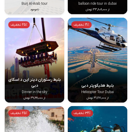
Burj Al-Arab tour
balloon ride tour in dubai
از 33,809,000 تومان
ناموجود
21% تخفیف
25% تخفیف
بلیط رستوران دینر این د اسکای
بلیط هلیکوپتر دبی
دبی
Dinner in the sky
Helicopter Tour Dubai
از 31,261,000 تومان
از 39,199,000 تومان
32% تخفیف
25% تخفیف