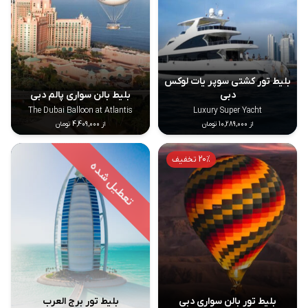
بلیط تور کشتی سوپر یات لوکس
دبی
بلیط بالن سواری پالم دبی
The Dubai Balloon at Atlantis
Luxury Super Yacht
از 10,289,000 تومان
از 4,409,000 تومان
20% تخفیف
بلیط تور بالن سواری دبی
بلیط تور برج العرب