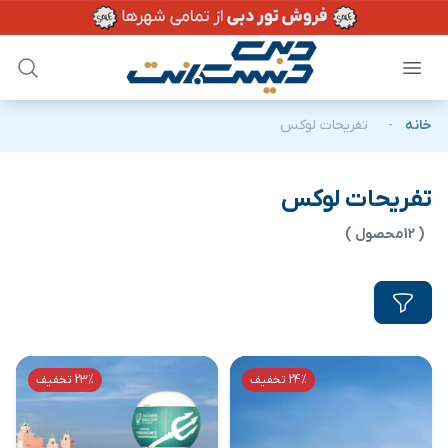
خانه
-
تفریحات لوکس
تفریحات لوکس
( 12محصول )
24% تخفیف
23% تخفیف