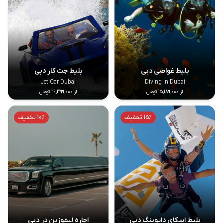
بلیط غواصی دبی
بلیط جت کار دبی
Jet Car Dubai
Diving in Dubai
از 15,189,000 تومان
از 29,399,000 تومان
15% تخفیف
10% تخفیف
بلیط اسکای دایوینگ دبی
اجاره لیموزین در دبی