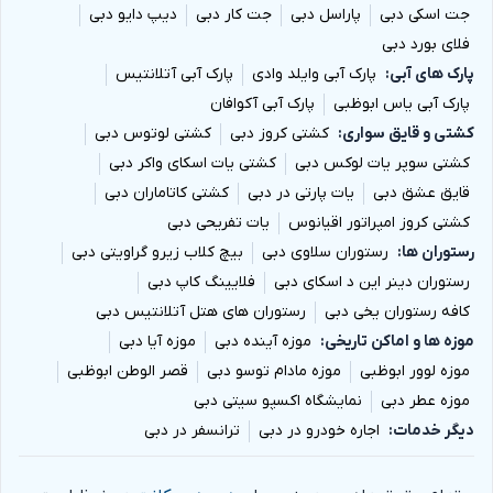
جت اسکی دبی
پاراسل دبی
جت کار دبی
دیپ دایو دبی
فلای بورد دبی
پارک های آبی
پارک آبی وایلد وادی
پارک آبی آتلانتیس
پارک آبی یاس ابوظبی
پارک آبی آکوافان
کشتی و قایق سواری
کشتی کروز دبی
کشتی لوتوس دبی
کشتی سوپر یات لوکس دبی
کشتی یات اسکای واکر دبی
قایق عشق دبی
یات پارتی در دبی
کشتی کاتاماران دبی
کشتی کروز امپراتور اقیانوس
یات تفریحی دبی
رستوران ها
رستوران سلاوی دبی
بیچ کلاب زیرو گراویتی دبی
رستوران دینر این د اسکای دبی
فلایینگ کاپ دبی
کافه رستوران یخی دبی
رستوران های هتل آتلانتیس دبی
موزه ها و اماکن تاریخی
موزه آینده دبی
موزه آیا دبی
موزه لوور ابوظبی
موزه مادام توسو دبی
قصر الوطن ابوظبی
موزه عطر دبی
نمایشگاه اکسپو سیتی دبی
دیگر خدمات
اجاره خودرو در دبی
ترانسفر در دبی