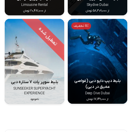
Limousine Rental
Skydive Dubai
از 58,309,000 تومان
از 20,481,000 تومان
11% تخفیف
بلیط دیپ دایو دبی (غواصی
بلیط سوپر یات 7 ستاره دبی
عمیق در دبی)
SUNSEEKER SUPERYACHT
EXPERIENCE
Deep Dive Dubai
از 17,149,000 تومان
ناموجود