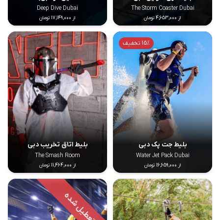
Deep Dive Dubai
The Storm Coaster Dubai
از 4,653,000 تومان
از 17,149,000 تومان
15% تخفیف
بلیط جت پک دبی
بلیط اتاق تخریب دبی
The Smash Room
Water Jet Pack Dubai
از 16,659,000 تومان
از 11,464,000 تومان