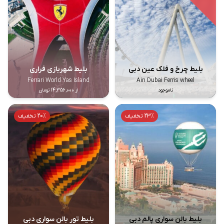
بلیط چرخ و فلک عین دبی
بلیط شهربازی فراری
Ferrari World Yas Island
Ain Dubai Ferris wheel
ناموجود
از 14,356,000 تومان
23% تخفیف
20% تخفیف
بلیط بالن سواری پالم دبی
بلیط تور بالن سواری دبی