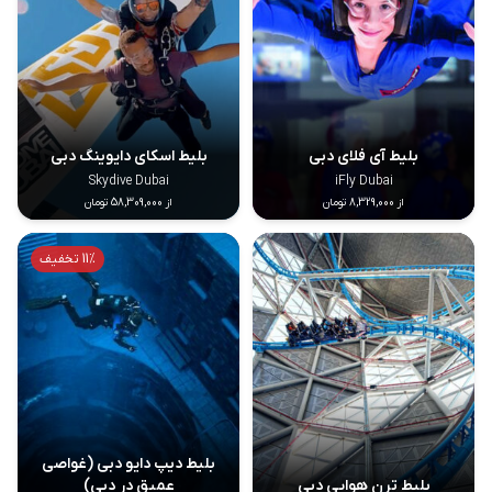
بلیط آی فلای دبی
بلیط اسکای دایوینگ دبی
Skydive Dubai
iFly Dubai
از 8,329,000 تومان
از 58,309,000 تومان
11% تخفیف
بلیط دیپ دایو دبی (غواصی
بلیط ترن هوایی دبی
عمیق در دبی)