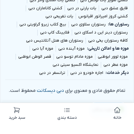
کشتی سوپر یات لوکس دبی
کشتی یات اسکای واکر دبی
قایق عشق دبی
یات پارتی در دبی
کشتی کاتاماران دبی
کشتی کروز امپراتور اقیانوس
یات تفریحی دبی
رستوران ها
رستوران سلاوی دبی
بیچ کلاب زیرو گراویتی دبی
رستوران دینر این د اسکای دبی
فلایینگ کاپ دبی
کافه رستوران یخی دبی
رستوران های هتل آتلانتیس دبی
موزه ها و اماکن تاریخی
موزه آینده دبی
موزه آیا دبی
موزه لوور ابوظبی
موزه مادام توسو دبی
قصر الوطن ابوظبی
موزه عطر دبی
نمایشگاه اکسپو سیتی دبی
دیگر خدمات
اجاره خودرو در دبی
ترانسفر در دبی
تمام حقوق مادی و معنوی برای
دبی دیسکانت
محفوظ است.
مشاوره رایگان
خانه
دسته بندی
سبد خرید