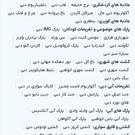
جاذبه های گردشگری
برج خلیفه
قاب دبی
دلفیناریوم دبی
آکواریوم دبی مال
میراکل گاردن
باغ پروانه دبی
چرخ و فلک دبی
جاذبه های کویری
سافاری دبی
پارک های موضوعی و تفریحات کودکان
پارک IMG دبی
شهربازی فراری
موشن گیت دبی
سی ورلد
پارک برادران وارنر
لگولند دبی
کیدزانیا دبی
پارک کروکودیل دبی
گاردن گلو دبی
سیاره سبز دبی
گشت های شهری
باغ گل دبی
تور دهکده جهانی دبی
گشت شهری دبی
گشت شهری ابوظبی
بلیط هلیکوپتر دبی
بیگ باس دبی
تفریحات آبی دبی
آکواریوم لاست چمبرز
کایاک سواری در دبی
جت اسکی دبی
پاراسل دبی
جت کار دبی
دیپ دایو دبی
فلای بورد دبی
پارک های آبی
پارک آبی وایلد وادی
پارک آبی آتلانتیس
پارک آبی یاس ابوظبی
پارک آبی آکوافان
کشتی و قایق سواری
کشتی کروز دبی
کشتی لوتوس دبی