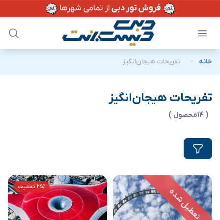
خانه
-
تفریحات هیجان‌انگیز
تفریحات هیجان‌انگیز
( 14محصول )
25% تخفیف