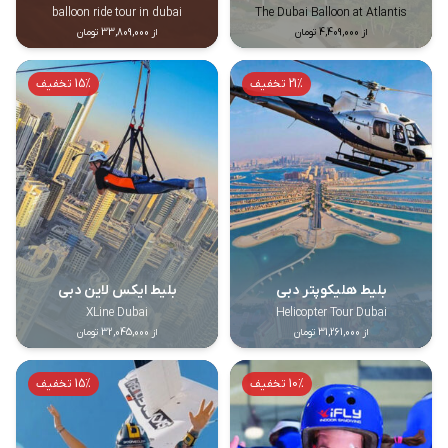
balloon ride tour in dubai
The Dubai Balloon at Atlantis
از 4,409,000 تومان
از 33,809,000 تومان
21% تخفیف
15% تخفیف
بلیط هلیکوپتر دبی
بلیط ایکس لاین دبی
XLine Dubai
Helicopter Tour Dubai
از 31,261,000 تومان
از 32,045,000 تومان
10% تخفیف
15% تخفیف