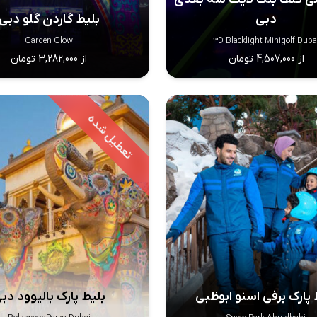
دبی
بلیط گاردن گلو دبی
Garden Glow
3D Blacklight Minigolf Duba
از 4,507,000 تومان
از 3,282,000 تومان
 پارک برفی اسنو ابوظبی
بلیط پارک بالیوود دب