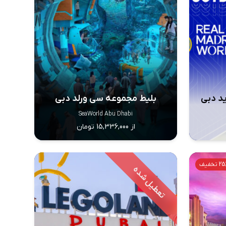
ید دبی
بلیط مجموعه سی ورلد دبی
SeaWorld Abu Dhabi
از 15,336,000 تومان
 تخفیف