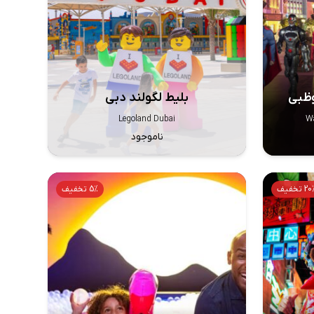
بوظبی
بلیط لگولند دبی
Legoland Dubai
Wa
ناموجود
2 تخفیف
5% تخفیف