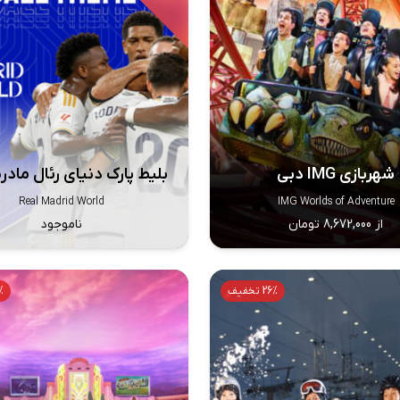
شهربازی IMG دبی
بلیط پارک دنیای رئال مادر
Real Madrid World
IMG Worlds of Adventure
از 8,672,000 تومان
ناموجود
26% تخفیف
25%