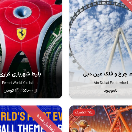
ط چرخ و فلک عین دبی
بلیط شهربازی فراری
Ferrari World Yas Island
Ain Dubai Ferris wheel
ناموجود
از 14,356,000 تومان
35% تخفیف