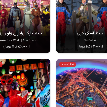
بلیط اسکی دبی
بلیط پارک برادران وارنر ا
rner Bros World | Abu Dhabi
Ski Dubai
از 10,632,000 تومان
از 14,356,000 تومان
20% تخفیف
0%