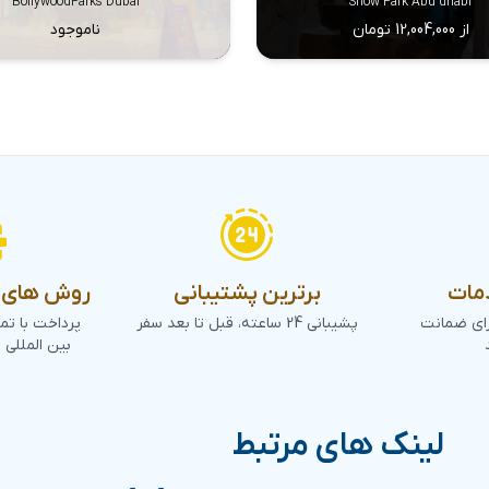
BollywoodParks Dubai
Snow Park Abu dhabi
از 12,004,000 تومان
ناموجود
مات
برترین پشتیبانی
روش های پ
رای ضمانت
پشیبانی 24 ساعته، قبل تا بعد سفر
پرداخت با تم
بین المللی 
لینک های مرتبط