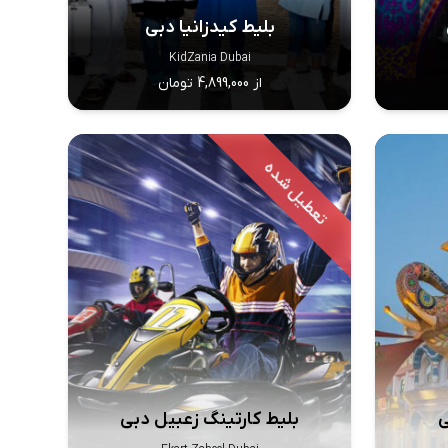
بلیط کیدزانیا دبی
KidZania Dubai
از 4,899,000 تومان
ی
بلیط کارتینگ زعبیل دبی