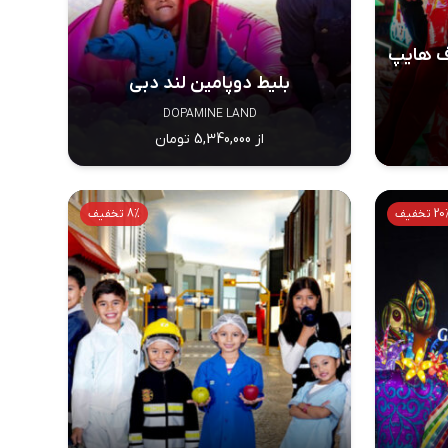
ف هایپ
بلیط دوپامین لند دبی
DOPAMINE LAND
از 5,340,000 تومان
2 تخفیف
8% تخفیف