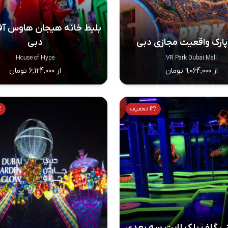
بلیط خانه هیجان هاوس آ
پارک واقعیت مجازی دبی
دبی
House of Hype
VR Park Dubai Mall
از 9,064,000 تومان
از 6,124,000 تومان
12% تخفیف
0%
نی گلف بلک لایت سه بعدی