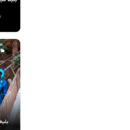
i
بلیط