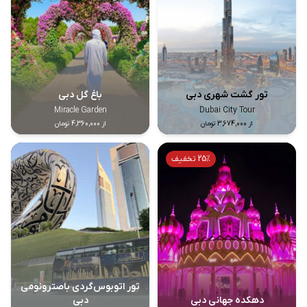
تور گشت شهری دبی
باغ گل دبی
Miracle Garden
Dubai City Tour
از 3,674,000 تومان
از 4,360,000 تومان
25% تخفیف
تور اتوبوس‌گردی باصترونومی
دهکده جهانی دبی
دبی