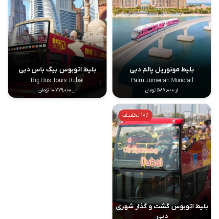
بلیط مونوریل پالم دبی
بلیط اتوبوس بیگ باس دبی
Big Bus Tours Dubai
Palm Jumeirah Monorail
از 587,000 تومان
از 10,779,000 تومان
10% تخفیف
بلیط اتوبوس گشت و گذار شهری
دبی