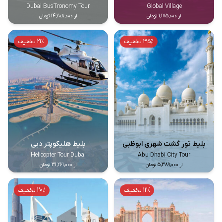
Dubai BusTronomy Tour
Global Village
از 1,175,000 تومان
از 14,208,000 تومان
35% تخفیف
21% تخفیف
بلیط تور گشت شهری ابوظبی
بلیط هلیکوپتر دبی
Helicopter Tour Dubai
Abu Dhabi City Tour
از 5,389,000 تومان
از 31,261,000 تومان
12% تخفیف
20% تخفیف