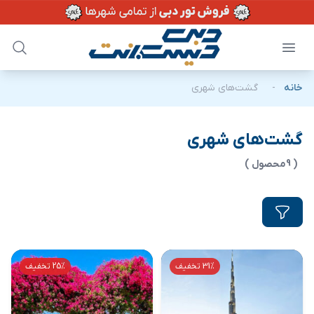
خانه
-
گشت‌های شهری
گشت‌های شهری
( 9محصول )
31% تخفیف
25% تخفیف