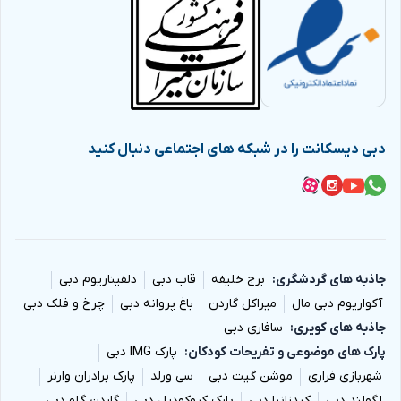
دبی دیسکانت را در شبکه های اجتماعی دنبال کنید
جاذبه های گردشگری
برج خلیفه
قاب دبی
دلفیناریوم دبی
آکواریوم دبی مال
میراکل گاردن
باغ پروانه دبی
چرخ و فلک دبی
جاذبه های کویری
سافاری دبی
پارک های موضوعی و تفریحات کودکان
پارک IMG دبی
شهربازی فراری
موشن گیت دبی
سی ورلد
پارک برادران وارنر
لگولند دبی
کیدزانیا دبی
پارک کروکودیل دبی
گاردن گلو دبی