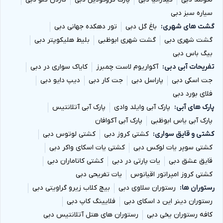
سیاره سبز دبی
گشت های شهری
باغ گل دبی
تور دهکده جهانی دبی
گشت شهری دبی
گشت شهری ابوظبی
بلیط هلیکوپتر دبی
بیگ باس دبی
تفریحات آبی دبی
آکواریوم لاست چمبرز
کایاک سواری در دبی
جت اسکی دبی
پاراسل دبی
جت کار دبی
دیپ دایو دبی
فلای بورد دبی
پارک های آبی
پارک آبی وایلد وادی
پارک آبی آتلانتیس
پارک آبی یاس ابوظبی
پارک آبی آکوافان
کشتی و قایق سواری
کشتی کروز دبی
کشتی لوتوس دبی
کشتی سوپر یات لوکس دبی
کشتی یات اسکای واکر دبی
قایق عشق دبی
یات پارتی در دبی
کشتی کاتاماران دبی
کشتی کروز امپراتور اقیانوس
یات تفریحی دبی
رستوران ها
رستوران سلاوی دبی
بیچ کلاب زیرو گراویتی دبی
رستوران دینر این د اسکای دبی
فلایینگ کاپ دبی
کافه رستوران یخی دبی
رستوران های هتل آتلانتیس دبی