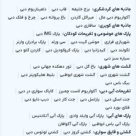
جاذبه های گردشگری
برج خلیفه
قاب دبی
دلفیناریوم دبی
آکواریوم دبی مال
میراکل گاردن
باغ پروانه دبی
چرخ و فلک دبی
جاذبه های کویری
سافاری دبی
پارک های موضوعی و تفریحات کودکان
پارک IMG دبی
شهربازی فراری
موشن گیت دبی
سی ورلد
پارک برادران وارنر
لگولند دبی
کیدزانیا دبی
پارک کروکودیل دبی
گاردن گلو دبی
سیاره سبز دبی
گشت های شهری
باغ گل دبی
تور دهکده جهانی دبی
گشت شهری دبی
گشت شهری ابوظبی
بلیط هلیکوپتر دبی
بیگ باس دبی
تفریحات آبی دبی
آکواریوم لاست چمبرز
کایاک سواری در دبی
جت اسکی دبی
پاراسل دبی
جت کار دبی
دیپ دایو دبی
فلای بورد دبی
پارک های آبی
پارک آبی وایلد وادی
پارک آبی آتلانتیس
پارک آبی یاس ابوظبی
پارک آبی آکوافان
کشتی و قایق سواری
کشتی کروز دبی
کشتی لوتوس دبی