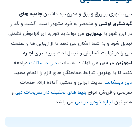
CADILLAC ESCALADE TRANSFORMERS:
عمومی، دیوالی، کریسمس و سال نو، قیمت های ذکر شده
دبی، شهری پر زرق و برق و مدرن، به داشتن
جاذبه های
معتبر نخواهد بود.
سفید
گردشگری لوکس
و منحصر به فرد مشهور است. گشت و گذار
20 صندلی
در این شهر با
لیموزین
می تواند به تجربه ای فراموش نشدنی
تبدیل شود و به شما امکان می دهد تا از زیبایی ها و عظمت
GMC YUKON DENALI BARBIE:
دبی را در نهایت آسایش و تجمل لذت ببرید. برای
اجاره
صورتی
لیموزین در دبی
می توانید به سایت
دبی دیسکانت
مراجعه
20 صندلی
کنید تا با بهترین شرایط هماهنگی های لازم را انجام دهید.
دبی دیسکانت
سایت ایرانی و معتبر، آماده ارائه خدمات
GMC YUKON FENDI:
تفریحی و فروش انواع
بلیط های تخفیف دار تفریحات دبی
و
مشکی
همچنین
اجاره خودرو در دبی
می باشد.
20 صندلی
GMC YUKON GUCCI:
مشکی