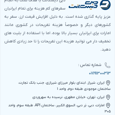
دبی دیسکانت با هدف کمک به انجام
دیسکانت را مطالعه کنید.
سفرهای کم هزینه برای تمام ایرانیان
به بودجه خود برای رنت لیموزین و هزینه‌های جانبی توجه
عزیز پایه گذاری شده است. به دلیل افزایش قیمت ارز، سفر به
کنید.
کشورهای دیگر و خصوصاً هزینه تفریحات در کشوری مانند
در صورت سوال یا مشکل در هر مرحله از فرآیند رنت، می
امارات برای ایرانیان بسیار بالا بوده، اما با استفاده از بلیت های
توانید با تیم پشتیبانی دبی دیسکانت تماس بگیرید.</l
تخفیف دار می توانید هزینه این تفریحات را تا حد زیادی کاهش
دهید.
شماره‌ تماس :
07191300313
ایران، شیراز، ابتدای بلوار میرزای شیرازی، جنب بانک تجارت،
ساختمان موجودی طبقه دوم، واحد 1
ایران، تهران، خیابان مطهری، نرسیده به سهروردی
امارات، دبی، بَر دبی، السوق الکبیر، ساختمان API، طبقه سوم، واحد
۳۰۵