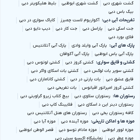
گشت شهری دبی
گشت شهری ابوظبی
بلیط هلیکوپتر دبی
گذرنامه معتبر
:
گذرنامه باید حداقل 6 ماه اعتبار داشته
بیگ باس دبی
باشد.
تفریحات آبی دبی
آکواریوم لاست چمبرز
کایاک سواری در دبی
جت اسکی دبی
پاراسل دبی
جت کار دبی
دیپ دایو دبی
ویزا
:
دریافت ویزای دبی، که معمولاً از طریق آژانس
فلای بورد دبی
مسافرتی و در قالب تور تهیه می‌شود.
پارک های آبی
پارک آبی وایلد وادی
پارک آبی آتلانتیس
پارک آبی یاس ابوظبی
پارک آبی آکوافان
بلیط پرواز
:
بلیط پرواز رفت و برگشت به دبی.
کشتی و قایق سواری
کشتی کروز دبی
کشتی لوتوس دبی
کشتی سوپر یات لوکس دبی
کشتی یات اسکای واکر دبی
عکس پرسنلی
:
تعدادی عکس ۴×۳ جدید برای ثبت‌نام و
قایق عشق دبی
یات پارتی در دبی
کشتی کاتاماران دبی
مدارک مربوط به ویزا.
کشتی کروز امپراتور اقیانوس
یات تفریحی دبی
بیمه مسافرتی
:
داشتن بیمه مسافرتی برای پوشش
رستوران ها
رستوران سلاوی دبی
بیچ کلاب زیرو گراویتی دبی
رستوران دینر این د اسکای دبی
فلایینگ کاپ دبی
احتمالی حوادث و مشکلات پزشکی در سفر.
کافه رستوران یخی دبی
رستوران های هتل آتلانتیس دبی
کپی شناسنامه و کارت ملی
:
برای موارد شناسایی و تأمین
موزه ها و اماکن تاریخی
موزه آینده دبی
موزه آیا دبی
امنیت سفر.
موزه لوور ابوظبی
موزه مادام توسو دبی
قصر الوطن ابوظبی
موزه عطر دبی
نمایشگاه اکسپو سیتی دبی