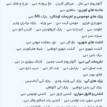
آکواریوم دبی مال
میراکل گاردن
باغ پروانه دبی
چرخ و فلک دبی
جاذبه های کویری
سافاری دبی
پارک های موضوعی و تفریحات کودکان
پارک IMG دبی
شهربازی فراری
موشن گیت دبی
سی ورلد
پارک برادران وارنر
لگولند دبی
کیدزانیا دبی
پارک کروکودیل دبی
گاردن گلو دبی
سیاره سبز دبی
گشت های شهری
باغ گل دبی
تور دهکده جهانی دبی
گشت شهری دبی
گشت شهری ابوظبی
بلیط هلیکوپتر دبی
بیگ باس دبی
تفریحات آبی دبی
آکواریوم لاست چمبرز
کایاک سواری در دبی
جت اسکی دبی
پاراسل دبی
جت کار دبی
دیپ دایو دبی
فلای بورد دبی
پارک های آبی
پارک آبی وایلد وادی
پارک آبی آتلانتیس
پارک آبی یاس ابوظبی
پارک آبی آکوافان
کشتی و قایق سواری
کشتی کروز دبی
کشتی لوتوس دبی
کشتی سوپر یات لوکس دبی
کشتی یات اسکای واکر دبی
قایق عشق دبی
یات پارتی در دبی
کشتی کاتاماران دبی