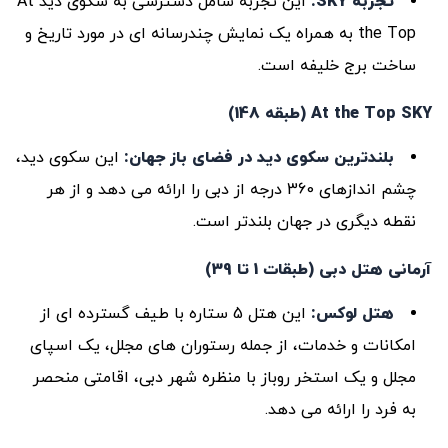
تجربه
SKY
:
این تجربه شامل دسترسی به سکوی دید At
the Top به همراه یک نمایش چندرسانه ای در مورد تاریخ و
ساخت برج خلیفه است.
At the Top SKY (طبقه 148)
بلندترین سکوی دید در فضای باز جهان:
این سکوی دید،
چشم اندازهای 360 درجه از دبی را ارائه می دهد و از هر
نقطه دیگری در جهان بلندتر است.
آرمانی هتل دبی (طبقات 1 تا 39
)
هتل لوکس:
این هتل 5 ستاره با طیف گسترده ای از
امکانات و خدمات، از جمله رستوران های مجلل، یک اسپای
مجلل و یک استخر روباز با منظره شهر دبی، اقامتی منحصر
به فرد را ارائه می دهد.