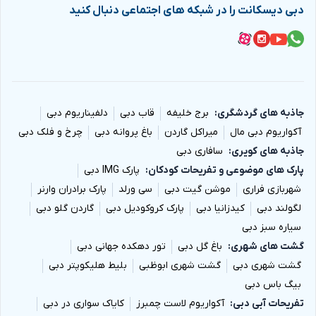
دبی دیسکانت را در شبکه های اجتماعی دنبال کنید
جاذبه های گردشگری
برج خلیفه
قاب دبی
دلفیناریوم دبی
آکواریوم دبی مال
میراکل گاردن
باغ پروانه دبی
چرخ و فلک دبی
جاذبه های کویری
سافاری دبی
پارک های موضوعی و تفریحات کودکان
پارک IMG دبی
شهربازی فراری
موشن گیت دبی
سی ورلد
پارک برادران وارنر
لگولند دبی
کیدزانیا دبی
پارک کروکودیل دبی
گاردن گلو دبی
سیاره سبز دبی
گشت های شهری
باغ گل دبی
تور دهکده جهانی دبی
گشت شهری دبی
گشت شهری ابوظبی
بلیط هلیکوپتر دبی
بیگ باس دبی
تفریحات آبی دبی
آکواریوم لاست چمبرز
کایاک سواری در دبی