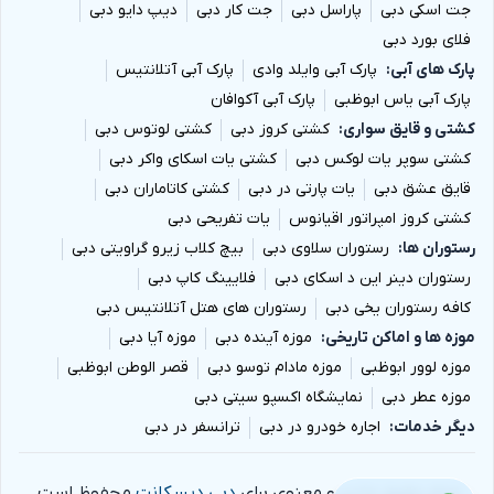
جت اسکی دبی
پاراسل دبی
جت کار دبی
دیپ دایو دبی
فلای بورد دبی
پارک های آبی
پارک آبی وایلد وادی
پارک آبی آتلانتیس
پارک آبی یاس ابوظبی
پارک آبی آکوافان
کشتی و قایق سواری
کشتی کروز دبی
کشتی لوتوس دبی
کشتی سوپر یات لوکس دبی
کشتی یات اسکای واکر دبی
قایق عشق دبی
یات پارتی در دبی
کشتی کاتاماران دبی
کشتی کروز امپراتور اقیانوس
یات تفریحی دبی
رستوران ها
رستوران سلاوی دبی
بیچ کلاب زیرو گراویتی دبی
رستوران دینر این د اسکای دبی
فلایینگ کاپ دبی
کافه رستوران یخی دبی
رستوران های هتل آتلانتیس دبی
موزه ها و اماکن تاریخی
موزه آینده دبی
موزه آیا دبی
موزه لوور ابوظبی
موزه مادام توسو دبی
قصر الوطن ابوظبی
موزه عطر دبی
نمایشگاه اکسپو سیتی دبی
دیگر خدمات
اجاره خودرو در دبی
ترانسفر در دبی
تمام حقوق مادی و معنوی برای
دبی دیسکانت
محفوظ است.