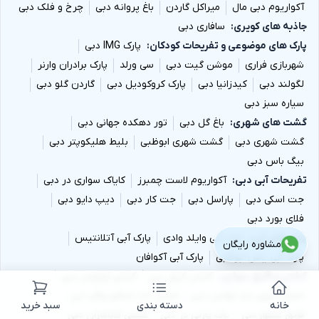
آکواریوم دبی مال
میراکل گاردن
باغ پروانه دبی
چرخ و فلک دبی
جاذبه های کویری
سافاری دبی
پارک های موضوعی و تفریحات کودکان
پارک IMG دبی
شهربازی فراری
موشن گیت دبی
سی ورلد
پارک برادران وارنر
لگولند دبی
کیدزانیا دبی
پارک کروکودیل دبی
گاردن گلو دبی
سیاره سبز دبی
گشت های شهری
باغ گل دبی
تور دهکده جهانی دبی
گشت شهری دبی
گشت شهری ابوظبی
بلیط هلیکوپتر دبی
بیگ باس دبی
تفریحات آبی دبی
آکواریوم لاست چمبرز
کایاک سواری در دبی
جت اسکی دبی
پاراسل دبی
جت کار دبی
دیپ دایو دبی
فلای بورد دبی
پارک های آبی
پارک آبی وایلد وادی
پارک آبی آتلانتیس
مشاوره رایگان
پارک آبی یاس ابوظبی
پارک آبی آکوافان
کشتی و قایق سواری
کشتی کروز دبی
کشتی لوتوس دبی
کشتی سوپر یات لوکس دبی
کشتی یات اسکای واکر دبی
خانه
دسته بندی
سبد خرید
قایق عشق دبی
یات پارتی در دبی
کشتی کاتاماران دبی