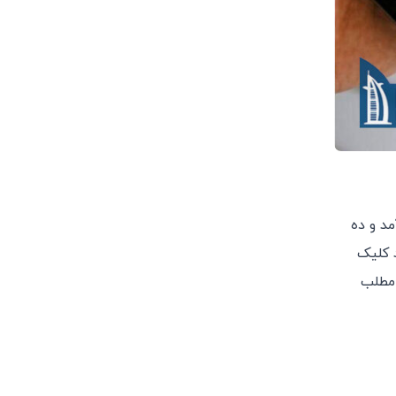
مد و ده
د کلیک
 مطلب