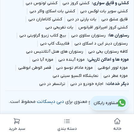
کشتی و قایق سواری
کشتی کروز دبی
کشتی لوتوس دبی
کشتی سوپر یات لوکس دبی
کشتی یات اسکای واکر دبی
قایق عشق دبی
یات پارتی در دبی
کشتی کاتاماران دبی
کشتی کروز امپراتور اقیانوس
یات تفریحی دبی
رستوران ها
رستوران سلاوی دبی
بیچ کلاب زیرو گراویتی دبی
رستوران دینر این د اسکای دبی
فلایینگ کاپ دبی
کافه رستوران یخی دبی
رستوران های هتل آتلانتیس دبی
موزه ها و اماکن تاریخی
موزه آینده دبی
موزه آیا دبی
موزه لوور ابوظبی
موزه مادام توسو دبی
قصر الوطن ابوظبی
موزه عطر دبی
نمایشگاه اکسپو سیتی دبی
دیگر خدمات
اجاره خودرو در دبی
ترانسفر در دبی
تمام حقوق مادی و معنوی برای
دبی دیسکانت
محفوظ است.
مشاوره رایگان
خانه
دسته بندی
سبد خرید