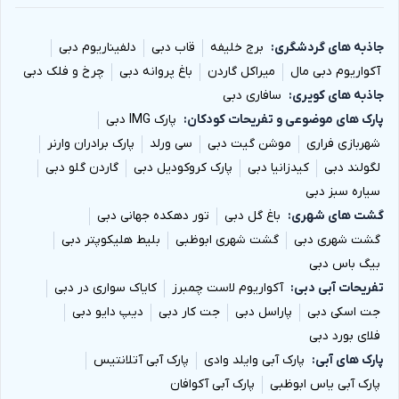
جاذبه های گردشگری
برج خلیفه
قاب دبی
دلفیناریوم دبی
آکواریوم دبی مال
میراکل گاردن
باغ پروانه دبی
چرخ و فلک دبی
جاذبه های کویری
سافاری دبی
پارک های موضوعی و تفریحات کودکان
پارک IMG دبی
شهربازی فراری
موشن گیت دبی
سی ورلد
پارک برادران وارنر
لگولند دبی
کیدزانیا دبی
پارک کروکودیل دبی
گاردن گلو دبی
سیاره سبز دبی
گشت های شهری
باغ گل دبی
تور دهکده جهانی دبی
گشت شهری دبی
گشت شهری ابوظبی
بلیط هلیکوپتر دبی
بیگ باس دبی
تفریحات آبی دبی
آکواریوم لاست چمبرز
کایاک سواری در دبی
جت اسکی دبی
پاراسل دبی
جت کار دبی
دیپ دایو دبی
فلای بورد دبی
پارک های آبی
پارک آبی وایلد وادی
پارک آبی آتلانتیس
پارک آبی یاس ابوظبی
پارک آبی آکوافان