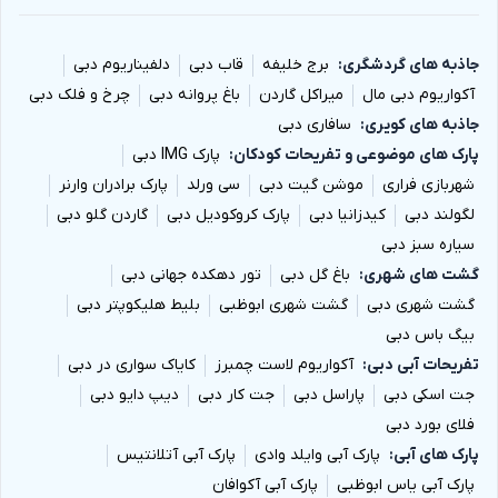
جاذبه های گردشگری
برج خلیفه
قاب دبی
دلفیناریوم دبی
آکواریوم دبی مال
میراکل گاردن
باغ پروانه دبی
چرخ و فلک دبی
جاذبه های کویری
سافاری دبی
پارک های موضوعی و تفریحات کودکان
پارک IMG دبی
شهربازی فراری
موشن گیت دبی
سی ورلد
پارک برادران وارنر
لگولند دبی
کیدزانیا دبی
پارک کروکودیل دبی
گاردن گلو دبی
سیاره سبز دبی
گشت های شهری
باغ گل دبی
تور دهکده جهانی دبی
گشت شهری دبی
گشت شهری ابوظبی
بلیط هلیکوپتر دبی
بیگ باس دبی
تفریحات آبی دبی
آکواریوم لاست چمبرز
کایاک سواری در دبی
جت اسکی دبی
پاراسل دبی
جت کار دبی
دیپ دایو دبی
فلای بورد دبی
پارک های آبی
پارک آبی وایلد وادی
پارک آبی آتلانتیس
پارک آبی یاس ابوظبی
پارک آبی آکوافان