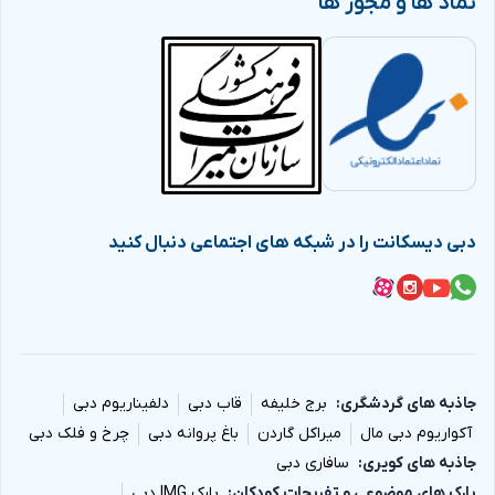
نماد ها و مجوز ها
دبی دیسکانت را در شبکه های اجتماعی دنبال کنید
جاذبه های گردشگری
برج خلیفه
قاب دبی
دلفیناریوم دبی
آکواریوم دبی مال
میراکل گاردن
باغ پروانه دبی
چرخ و فلک دبی
جاذبه های کویری
سافاری دبی
پارک های موضوعی و تفریحات کودکان
پارک IMG دبی