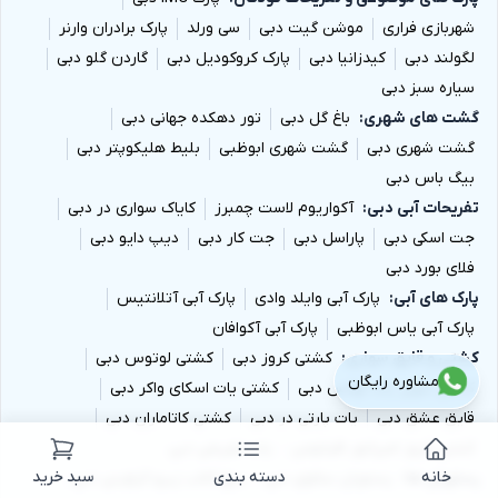
شهربازی فراری
موشن گیت دبی
سی ورلد
پارک برادران وارنر
لگولند دبی
کیدزانیا دبی
پارک کروکودیل دبی
گاردن گلو دبی
سیاره سبز دبی
گشت های شهری
باغ گل دبی
تور دهکده جهانی دبی
گشت شهری دبی
گشت شهری ابوظبی
بلیط هلیکوپتر دبی
بیگ باس دبی
تفریحات آبی دبی
آکواریوم لاست چمبرز
کایاک سواری در دبی
جت اسکی دبی
پاراسل دبی
جت کار دبی
دیپ دایو دبی
فلای بورد دبی
پارک های آبی
پارک آبی وایلد وادی
پارک آبی آتلانتیس
پارک آبی یاس ابوظبی
پارک آبی آکوافان
کشتی و قایق سواری
کشتی کروز دبی
کشتی لوتوس دبی
مشاوره رایگان
کشتی سوپر یات لوکس دبی
کشتی یات اسکای واکر دبی
قایق عشق دبی
یات پارتی در دبی
کشتی کاتاماران دبی
کشتی کروز امپراتور اقیانوس
یات تفریحی دبی
خانه
دسته بندی
سبد خرید
رستوران ها
رستوران سلاوی دبی
بیچ کلاب زیرو گراویتی دبی