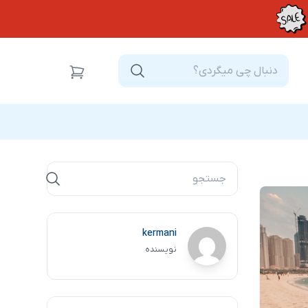
kermani
نویسنده