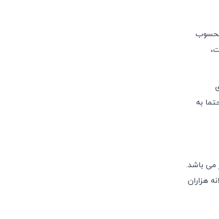
 محسوب
Al ساعته باز است،
 برگزاری
تما به
 می باشد.
ه هزاران