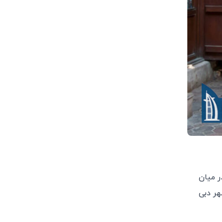
ر میان
هر دبی