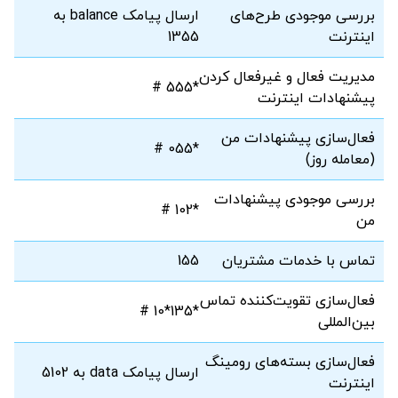
بررسی موجودی طرح‌های
ارسال پیامک balance به
اینترنت
1355
مدیریت فعال و غیرفعال کردن
*555 #
پیشنهادات اینترنت
فعال‌سازی پیشنهادات من
*055 #
(معامله روز)
بررسی موجودی پیشنهادات
*102 #
من
تماس با خدمات مشتریان
155
فعال‌سازی تقویت‌کننده تماس
*135*10 #
بین‌المللی
فعال‌سازی بسته‌های رومینگ
ارسال پیامک data به 5102
اینترنت