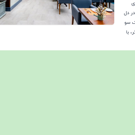
ی
در دل
ک سو
، با