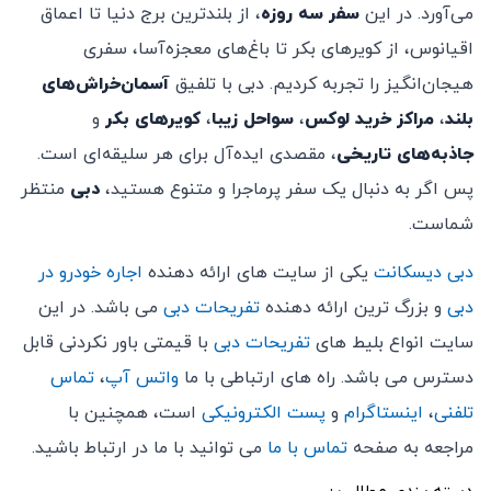
می‌آورد. در این
سفر سه روزه
، از بلندترین برج دنیا تا اعماق
اقیانوس، از کویرهای بکر تا باغ‌های معجزه‌آسا، سفری
هیجان‌انگیز را تجربه کردیم. دبی با تلفیق
آسمان‌خراش‌های
بلند
،
مراکز خرید لوکس
،
سواحل زیبا
،
کویرهای بکر
و
جاذبه‌های تاریخی
، مقصدی ایده‌آل برای هر سلیقه‌ای است.
پس اگر به دنبال یک سفر پرماجرا و متنوع هستید،
دبی
منتظر
شماست.
دبی دیسکانت
یکی از سایت های ارائه دهنده
اجاره خودرو در
دبی
و بزرگ ترین ارائه دهنده
تفریحات دبی
می باشد. در این
سایت انواع بلیط های
تفریحات دبی
با قیمتی باور نکردنی قابل
دسترس می باشد. راه های ارتباطی با ما
واتس آپ
،
تماس
تلفنی
،
اینستاگرام
و
پست الکترونیکی
است، همچنین با
مراجعه به صفحه
تماس با ما
می توانید با ما در ارتباط باشید.