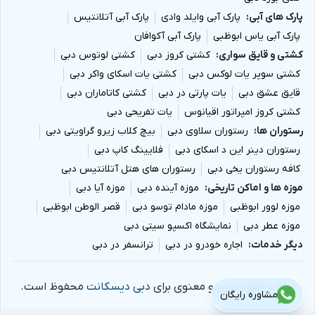
پارک های آبی
پارک آبی وایلد وادی
پارک آبی آتلانتیس
پارک آبی یاس ابوظبی
پارک آبی آکوافان
کشتی و قایق سواری
کشتی کروز دبی
کشتی لوتوس دبی
کشتی سوپر یات لوکس دبی
کشتی یات اسکای واکر دبی
قایق عشق دبی
یات پارتی در دبی
کشتی کاتاماران دبی
کشتی کروز امپراتور اقیانوس
یات تفریحی دبی
رستوران ها
رستوران سلاوی دبی
بیچ کلاب زیرو گراویتی دبی
رستوران دینر این د اسکای دبی
فلایینگ کاپ دبی
کافه رستوران یخی دبی
رستوران های هتل آتلانتیس دبی
موزه ها و اماکن تاریخی
موزه آینده دبی
موزه آیا دبی
موزه لوور ابوظبی
موزه مادام توسو دبی
قصر الوطن ابوظبی
موزه عطر دبی
نمایشگاه اکسپو سیتی دبی
دیگر خدمات
اجاره خودرو در دبی
ترانسفر در دبی
تمام حقوق مادی و معنوی برای
دبی دیسکانت
محفوظ است.
مشاوره رایگان