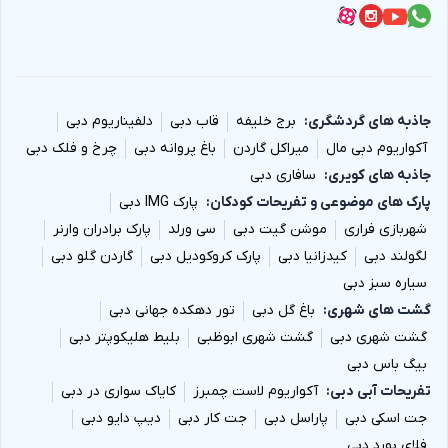
جاذبه های گردشگری
برج خلیفه
قاب دبی
دلفیناریوم دبی
آکواریوم دبی مال
میراکل گاردن
باغ پروانه دبی
چرخ و فلک دبی
جاذبه های کویری
سافاری دبی
پارک های موضوعی و تفریحات کودکان
پارک IMG دبی
شهربازی فراری
موشن گیت دبی
سی ورلد
پارک برادران وارنر
لگولند دبی
کیدزانیا دبی
پارک کروکودیل دبی
گاردن گلو دبی
سیاره سبز دبی
گشت های شهری
باغ گل دبی
تور دهکده جهانی دبی
گشت شهری دبی
گشت شهری ابوظبی
بلیط هلیکوپتر دبی
بیگ باس دبی
تفریحات آبی دبی
آکواریوم لاست چمبرز
کایاک سواری در دبی
جت اسکی دبی
پاراسل دبی
جت کار دبی
دیپ دایو دبی
فلای بورد دبی