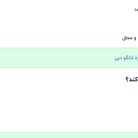
ی
 و مجلل
 تانگو دبی
ند؟