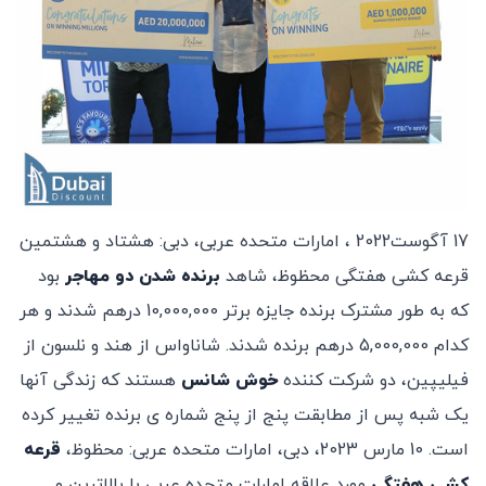
17 آگوست2022 ، امارات متحده عربی، دبی: هشتاد و هشتمین
قرعه کشی هفتگی محظوظ، شاهد
برنده شدن دو مهاجر
بود
که به طور مشترک برنده جایزه برتر 10,000,000 درهم شدند و هر
کدام 5,000,000 درهم برنده شدند. شاناواس از هند و نلسون از
فیلیپین، دو شرکت کننده
خوش شانس
هستند که زندگی آنها
یک شبه پس از مطابقت پنج از پنج شماره ی برنده تغییر کرده
است. 10 مارس 2023، دبی، امارات متحده عربی: محظوظ،
قرعه
کشی هفتگی
مورد علاقه امارات متحده عربی با بالاترین و