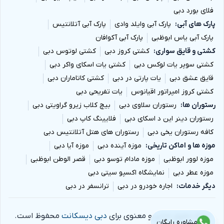
فلای بورد دبی
پارک های آبی
پارک آبی وایلد وادی
پارک آبی آتلانتیس
پارک آبی یاس ابوظبی
پارک آبی آکوافان
کشتی و قایق سواری
کشتی کروز دبی
کشتی لوتوس دبی
کشتی سوپر یات لوکس دبی
کشتی یات اسکای واکر دبی
قایق عشق دبی
یات پارتی در دبی
کشتی کاتاماران دبی
کشتی کروز امپراتور اقیانوس
یات تفریحی دبی
رستوران ها
رستوران سلاوی دبی
بیچ کلاب زیرو گراویتی دبی
رستوران دینر این د اسکای دبی
فلایینگ کاپ دبی
کافه رستوران یخی دبی
رستوران های هتل آتلانتیس دبی
موزه ها و اماکن تاریخی
موزه آینده دبی
موزه آیا دبی
موزه لوور ابوظبی
موزه مادام توسو دبی
قصر الوطن ابوظبی
موزه عطر دبی
نمایشگاه اکسپو سیتی دبی
دیگر خدمات
اجاره خودرو در دبی
ترانسفر در دبی
تمام حقوق مادی و معنوی برای
دبی دیسکانت
محفوظ است.
مشاوره رایگان