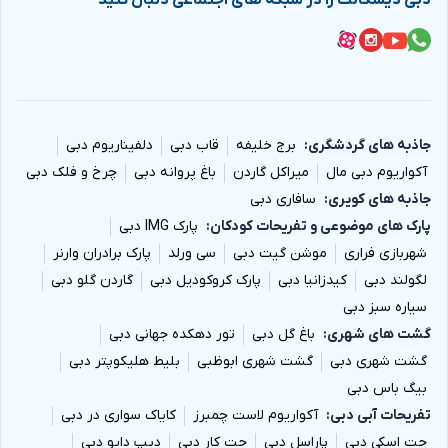
دبی دیسکانت را در شبکه های اجتماعی دنبال کنید
جاذبه های گردشگری
برج خلیفه
قاب دبی
دلفیناریوم دبی
آکواریوم دبی مال
میراکل گاردن
باغ پروانه دبی
چرخ و فلک دبی
جاذبه های کویری
سافاری دبی
پارک های موضوعی و تفریحات کودکان
پارک IMG دبی
شهربازی فراری
موشن گیت دبی
سی ورلد
پارک برادران وارنر
لگولند دبی
کیدزانیا دبی
پارک کروکودیل دبی
گاردن گلو دبی
سیاره سبز دبی
گشت های شهری
باغ گل دبی
تور دهکده جهانی دبی
گشت شهری دبی
گشت شهری ابوظبی
بلیط هلیکوپتر دبی
بیگ باس دبی
تفریحات آبی دبی
آکواریوم لاست چمبرز
کایاک سواری در دبی
جت اسکی دبی
پاراسل دبی
جت کار دبی
دیپ دایو دبی