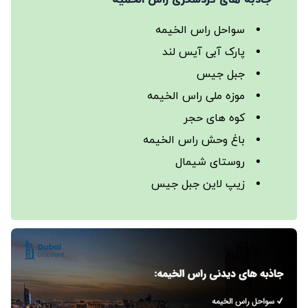
جاذبه های گردشگری راس الخمیه
سواحل راس الخیمه
پارک آبی آیس لند
جبل جیس
موزه ملی راس الخیمه
کوه‌ های حجر
باغ‌ وحش راس الخیمه
روستای شیمال
زیپ ‌لاین جبل جیس