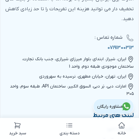
تخفیف دار می توانید هزینه این تفریحات را تا حد زیادی کاهش
دهید.
شماره‌ تماس :
07191300313
ایران، شیراز، ابتدای بلوار میرزای شیرازی، جنب بانک تجارت،
ساختمان موجودی طبقه دوم، واحد 1
ایران، تهران، خیابان مطهری، نرسیده به سهروردی
امارات، دبی، بَر دبی، السوق الکبیر، ساختمان API، طبقه سوم، واحد
۳۰۵
مشاوره رایگان
لینک های مرتبط
تفریحات دبی
خانه
دسته بندی
سبد خرید