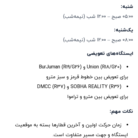
شنبه:
۰۵:۰۰ صبح – ۱۲:۰۰ شب (نیمه‌شب)
یک‌شنبه:
۰۸:۰۰ صبح – ۱۲:۰۰ شب (نیمه‌شب)
ایستگاه‌های تعویضی
Union (R18/G20) و BurJuman (R19/G26)
برای تعویض بین خطوط قرمز و سبز مترو
SOBHA REALITY (R36) و DMCC (R37)
برای تعویض بین مترو و تراموا
نکات مهم:
زمان حرکت اولین و آخرین قطارها بسته به موقعیت
ایستگاه و جهت مسیر متفاوت است.