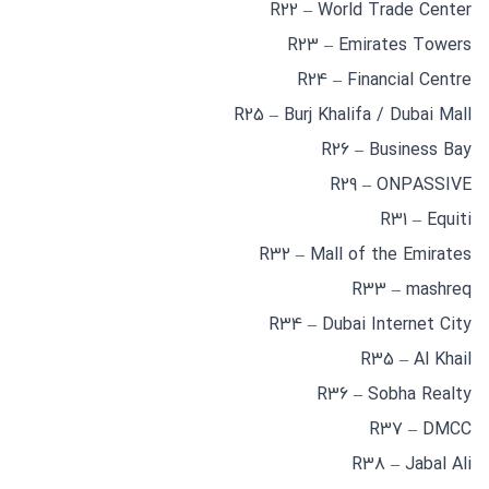
R22 – World Trade Center
R23 – Emirates Towers
R24 – Financial Centre
R25 – Burj Khalifa / Dubai Mall
R26 – Business Bay
R29 – ONPASSIVE
R31 – Equiti
R32 – Mall of the Emirates
R33 – mashreq
R34 – Dubai Internet City
R35 – Al Khail
R36 – Sobha Realty
R37 – DMCC
R38 – Jabal Ali