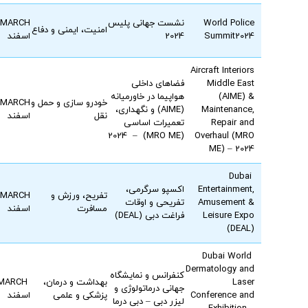
World Police
نشست جهانی پلیس
MARCH
امنیت، ایمنی و دفاع
2024
Summit
2024
اسفند
Aircraft Interiors
Middle East
فضاهای داخلی
(AIME) &
هواپیما در خاورمیانه
خودرو سازی و حمل و
MARCH
Maintenance,
(AIME) و نگهداری،
نقل
اسفند
Repair and
تعمیرات اساسی
(MRO ME) – 2024
Overhaul (MRO
ME) – 2024
Dubai
Entertainment,
اكسپو سرگرمی،
تفریح، ورزش و
MARCH
Amusement &
تفريحی و اوقات
مسافرت
اسفند
Leisure Expo
فراغت دبی (DEAL)
(DEAL)
Dubai World
Dermatology and
کنفرانس و نمایشگاه
Laser
بهداشت و درمان،
MARCH
جهانی درماتولوژی و
Conference and
پزشکی و علمی
اسفند
لیزر دبی – دبی درما