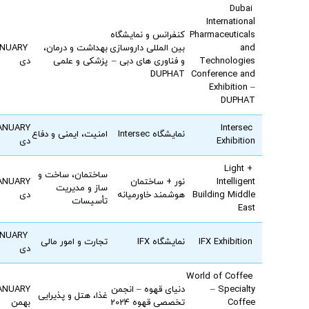
Dubai
International
Pharmaceuticals
کنفرانس و نمایشگاه
and
بین المللی داروسازی
بهداشت و درمان،
NUARY
Technologies
و فناوری های دبی –
پزشکی و علمی
دی
DUPHAT
Conference and
Exhibition –
DUPHAT
ANUARY
Intersec
نمایشگاه Intersec
امنیت، ایمنی و دفاع
Exhibition
دی
Light +
ساختمان، ساخت و
Intelligent
نور + ساختمان
ANUARY
ساز و مدیریت
Building Middle
هوشمند خاورمیانه
دی
تأسیسات
East
JANUARY
IFX Exhibition
نمایشگاه IFX
تجارت و امور مالی
دی
World of Coffee
– Specialty
دنيای قهوه – انجمن
ANUARY
غذا، هتل و پذیرایی
Coffee
تخصصی قهوه 2024
بهمن