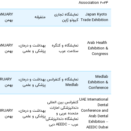
Association 2024
Japan Kyoto
نمایشگاه تجاری
ANUARY
متفرقه
Trade Exhibition
کیوتو ژاپن
بهمن
Arab Health
نمایشگاه و کنگره
بهداشت و درمان،
ANUARY
Exhibition &
سلامت عرب
پزشکی و علمی
بهمن
Congress
Medlab
نمایشگاه و کنفرانس
بهداشت و درمان،
FEBRUARY
Exhibition &
Medlab
پزشکی و علمی
بهمن
Conference
UAE International
کنفرانس بین المللی
Dental
دندانپزشکی امارات
Conference and
بهداشت و درمان،
BRUARY
متحده عربی و
Arab Dental
پزشکی و علمی
بهمن
نمایشگاه دندانپزشکی
Exhibition –
عرب – AEEDC دبی
AEEDC Dubai