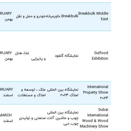
FEBRUARY
Breakbulk Middle
Breakbulk خاورمیانه
خودرو و حمل و نقل
East
بهمن
Gulfood
غذا، هتل
FEBRUARY
نمایشگاه گلفود
Exhibition
و پذیرایی
بهمن
International
نمایشگاه بین المللی
ملک ، توسعه و
BRUARY
Property Show
املاک 2024
املاک و مستغلات
اسفند
2024
Dubai
نمایشگاه بین المللی
MARCH
International
چوب و ماشین آلات
صنعتی و تولیدی
Wood & Wood
اسفند
چوب دبی
Machinery Show