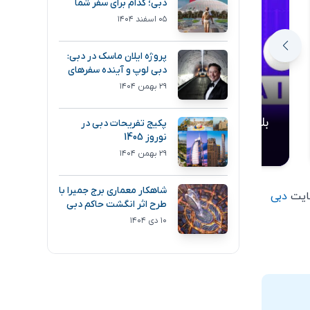
دبی؛ کدام برای سفر شما
انتخاب بهتری است؟
۰۵ اسفند ۱۴۰۴
پروژه ایلان ماسک در دبی:
دبی لوپ و آینده سفرهای
فوق سریع
۲۹ بهمن ۱۴۰۴
بلیط نمایشگاه فارکس دبی
بلیط نمایشگا
پکیج تفریحات دبی در
نوروز 1405
erpark Jumeirah
Wild Wadi Waterpark Jumeirah
۲۹ بهمن ۱۴۰۴
شاهکار معماری برج جمیرا با
سایت
دبی
طرح اثر انگشت حاکم دبی
۱۰ دی ۱۴۰۴