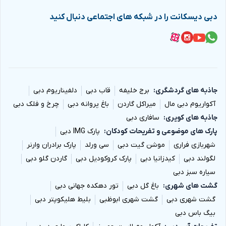
دبی دیسکانت را در شبکه های اجتماعی دنبال کنید
جاذبه های گردشگری
برج خلیفه
قاب دبی
دلفیناریوم دبی
آکواریوم دبی مال
میراکل گاردن
باغ پروانه دبی
چرخ و فلک دبی
جاذبه های کویری
سافاری دبی
پارک های موضوعی و تفریحات کودکان
پارک IMG دبی
شهربازی فراری
موشن گیت دبی
سی ورلد
پارک برادران وارنر
لگولند دبی
کیدزانیا دبی
پارک کروکودیل دبی
گاردن گلو دبی
سیاره سبز دبی
گشت های شهری
باغ گل دبی
تور دهکده جهانی دبی
گشت شهری دبی
گشت شهری ابوظبی
بلیط هلیکوپتر دبی
بیگ باس دبی