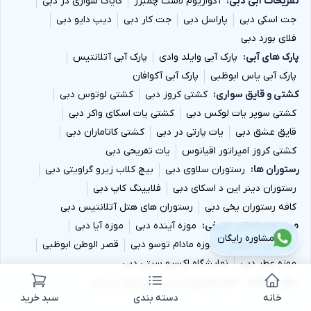
تفریحات آبی دبی
آکواریوم لاست چمبرز
کایاک سواری در دبی
جت اسکی دبی
پاراسل دبی
جت کار دبی
دیپ دایو دبی
فلای بورد دبی
پارک های آبی
پارک آبی وایلد وادی
پارک آبی آتلانتیس
پارک آبی یاس ابوظبی
پارک آبی آکوافان
کشتی و قایق سواری
کشتی کروز دبی
کشتی لوتوس دبی
کشتی سوپر یات لوکس دبی
کشتی یات اسکای واکر دبی
قایق عشق دبی
یات پارتی در دبی
کشتی کاتاماران دبی
کشتی کروز امپراتور اقیانوس
یات تفریحی دبی
رستوران ها
رستوران سلاوی دبی
بیچ کلاب زیرو گراویتی دبی
رستوران دینر این د اسکای دبی
فلایینگ کاپ دبی
کافه رستوران یخی دبی
رستوران های هتل آتلانتیس دبی
موزه ها و اماکن تاریخی
موزه آینده دبی
موزه آیا دبی
مشاوره رایگان
موزه لوور ابوظبی
موزه مادام توسو دبی
قصر الوطن ابوظبی
موزه عطر دبی
نمایشگاه اکسپو سیتی دبی
دیگر خدمات
اجاره خودرو در دبی
ترانسفر در دبی
خانه
دسته بندی
سبد خرید