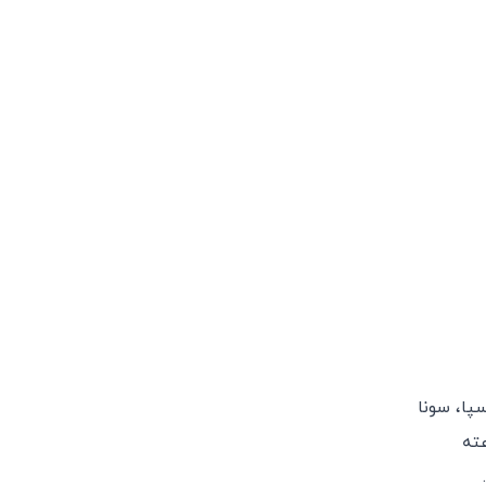
تنوع، اسپا، سونا
یزیون، یخچال، حمام خصوصی و سرویس روم سرویس ۲۴ ساعته