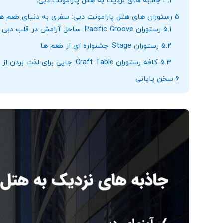
4.1
جاذبه‌ های نزدیک به هتل پارامونت دبی:
5
رستوران‌ های هتل پارامونت دبی: سفری به دنیای طعم ‌ه
5.1
رستوران Pacific Groove: ساحل آرامش در قلب دبی
5.2
رستوران Stage: جشنواره ‌ای از طعم ‌ها
5.3
کافه رستوران Craft Table: جایی برای لذت بردن از طعم‌ های سالم
6
سخن پایانی