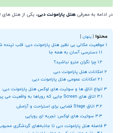
در ادامه به معرفی
هتل پارامونت دبی
، یکی از هتل‌ های 
محتوا
پنهان
1
موقعیت مکانی بی‌ نظیر هتل پارامونت دبی: قلب تپنده‌ ش
1.1
دسترسی آسان به همه جا
1.2
چرا نگران مترو نباشید؟
2
امکانات هتل پارامونت دبی
2.1
امکانات عمومی هتل پارامونت دبی:
3
انواع اتاق ‌ها و سوئیت ‌های لوکس هتل پارامونت دبی: 
3.1
اتاق‌ های Screen جایی که رویاها به واقعیت می‌ پیوندند
3.2
اتاق Stage فضایی برای استراحت و آرامش
3.3
سوئیت‌ های لوکس: تجربه ‌ای رویایی
4
فاصله هتل پارامونت دبی تا جاذبه‌های گردشگری محبوب