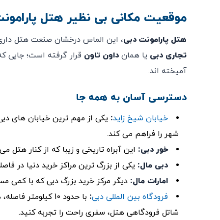
موقعیت مکانی بی‌ نظیر هتل پارامونت
هتل پارامونت دبی
، این الماس درخشان صنعت هتل داری،
تجاری دبی
یا همان
داون تاون
قرار گرفته است؛ جایی که 
آمیخته ‌اند.
دسترسی آسان به همه جا
خیابان شیخ زاید
:
یکی از مهم ‌ترین خیابان‌ های د
شهر را فراهم می‌ کند.
خور دبی
:
این آبراه تاریخی و زیبا که از کنار هتل می‌
دبی مال
:
یکی از بزرگ‌ ترین مراکز خرید دنیا در فاصل
امارات مال
:
دیگر مرکز خرید بزرگ دبی که با کمی 
فرودگاه بین ‌المللی دبی
:
با حدود 10 کیلومت
شاتل فرودگاهی هتل، سفری راحت را تجربه کنید.