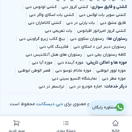
کشتی و قایق سواری
کشتی کروز دبی
کشتی لوتوس دبی
کشتی سوپر یات لوکس دبی
کشتی یات اسکای واکر دبی
قایق عشق دبی
یات پارتی در دبی
کشتی کاتاماران دبی
کشتی کروز امپراتور اقیانوس
یات تفریحی دبی
رستوران ها
رستوران سلاوی دبی
بیچ کلاب زیرو گراویتی دبی
رستوران دینر این د اسکای دبی
فلایینگ کاپ دبی
کافه رستوران یخی دبی
رستوران های هتل آتلانتیس دبی
موزه ها و اماکن تاریخی
موزه آینده دبی
موزه آیا دبی
موزه لوور ابوظبی
موزه مادام توسو دبی
قصر الوطن ابوظبی
موزه عطر دبی
نمایشگاه اکسپو سیتی دبی
دیگر خدمات
اجاره خودرو در دبی
ترانسفر در دبی
تمام حقوق مادی و معنوی برای
دبی دیسکانت
محفوظ است.
مشاوره رایگان
خانه
دسته بندی
سبد خرید