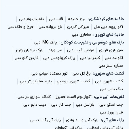
جاذبه های گردشگری
برج خلیفه
قاب دبی
دلفیناریوم دبی
آکواریوم دبی مال
میراکل گاردن
باغ پروانه دبی
چرخ و فلک دبی
جاذبه های کویری
سافاری دبی
پارک های موضوعی و تفریحات کودکان
پارک IMG دبی
شهربازی فراری
موشن گیت دبی
سی ورلد
پارک برادران وارنر
لگولند دبی
کیدزانیا دبی
پارک کروکودیل دبی
گاردن گلو دبی
سیاره سبز دبی
گشت های شهری
باغ گل دبی
تور دهکده جهانی دبی
گشت شهری دبی
گشت شهری ابوظبی
بلیط هلیکوپتر دبی
بیگ باس دبی
تفریحات آبی دبی
آکواریوم لاست چمبرز
کایاک سواری در دبی
جت اسکی دبی
پاراسل دبی
جت کار دبی
دیپ دایو دبی
فلای بورد دبی
پارک های آبی
پارک آبی وایلد وادی
پارک آبی آتلانتیس
پارک آبی یاس ابوظبی
پارک آبی آکوافان