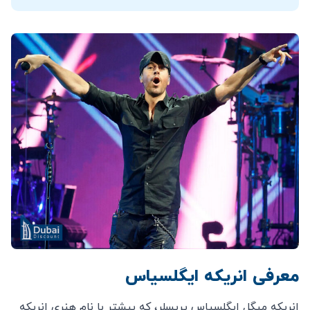
معرفی انریکه ایگلسیاس
انریکه میگل ایگلسیاس پریسلر، که بیشتر با نام هنری انریکه