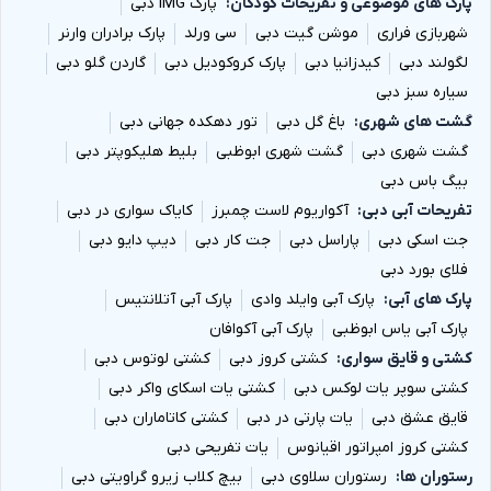
پارک های موضوعی و تفریحات کودکان
پارک IMG دبی
شهربازی فراری
موشن گیت دبی
سی ورلد
پارک برادران وارنر
لگولند دبی
کیدزانیا دبی
پارک کروکودیل دبی
گاردن گلو دبی
سیاره سبز دبی
گشت های شهری
باغ گل دبی
تور دهکده جهانی دبی
گشت شهری دبی
گشت شهری ابوظبی
بلیط هلیکوپتر دبی
بیگ باس دبی
تفریحات آبی دبی
آکواریوم لاست چمبرز
کایاک سواری در دبی
جت اسکی دبی
پاراسل دبی
جت کار دبی
دیپ دایو دبی
فلای بورد دبی
پارک های آبی
پارک آبی وایلد وادی
پارک آبی آتلانتیس
پارک آبی یاس ابوظبی
پارک آبی آکوافان
کشتی و قایق سواری
کشتی کروز دبی
کشتی لوتوس دبی
کشتی سوپر یات لوکس دبی
کشتی یات اسکای واکر دبی
قایق عشق دبی
یات پارتی در دبی
کشتی کاتاماران دبی
کشتی کروز امپراتور اقیانوس
یات تفریحی دبی
رستوران ها
رستوران سلاوی دبی
بیچ کلاب زیرو گراویتی دبی