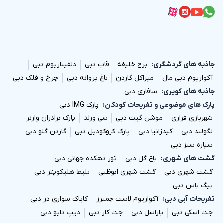
جاذبه های گردشگری
برج خلیفه
قاب دبی
دلفیناریوم دبی
آکواریوم دبی مال
میراکل گاردن
باغ پروانه دبی
چرخ و فلک دبی
جاذبه های کویری
سافاری دبی
پارک های موضوعی و تفریحات کودکان
پارک IMG دبی
شهربازی فراری
موشن گیت دبی
سی ورلد
پارک برادران وارنر
لگولند دبی
کیدزانیا دبی
پارک کروکودیل دبی
گاردن گلو دبی
سیاره سبز دبی
گشت های شهری
باغ گل دبی
تور دهکده جهانی دبی
گشت شهری دبی
گشت شهری ابوظبی
بلیط هلیکوپتر دبی
بیگ باس دبی
تفریحات آبی دبی
آکواریوم لاست چمبرز
کایاک سواری در دبی
جت اسکی دبی
پاراسل دبی
جت کار دبی
دیپ دایو دبی