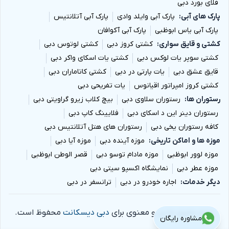
فلای بورد دبی
پارک های آبی
پارک آبی وایلد وادی
پارک آبی آتلانتیس
پارک آبی یاس ابوظبی
پارک آبی آکوافان
کشتی و قایق سواری
کشتی کروز دبی
کشتی لوتوس دبی
کشتی سوپر یات لوکس دبی
کشتی یات اسکای واکر دبی
قایق عشق دبی
یات پارتی در دبی
کشتی کاتاماران دبی
کشتی کروز امپراتور اقیانوس
یات تفریحی دبی
رستوران ها
رستوران سلاوی دبی
بیچ کلاب زیرو گراویتی دبی
رستوران دینر این د اسکای دبی
فلایینگ کاپ دبی
کافه رستوران یخی دبی
رستوران های هتل آتلانتیس دبی
موزه ها و اماکن تاریخی
موزه آینده دبی
موزه آیا دبی
موزه لوور ابوظبی
موزه مادام توسو دبی
قصر الوطن ابوظبی
موزه عطر دبی
نمایشگاه اکسپو سیتی دبی
دیگر خدمات
اجاره خودرو در دبی
ترانسفر در دبی
تمام حقوق مادی و معنوی برای
دبی دیسکانت
محفوظ است.
مشاوره رایگان