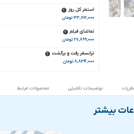
استخر کل روز
33,712,000
تومان
تماشای فیلم
27,899,000
تومان
ترانسفر رفت و برگشت
8,834,000
تومان
قررات
توضیحات تکمیلی
محصولات مرتبط
عات بیشتر