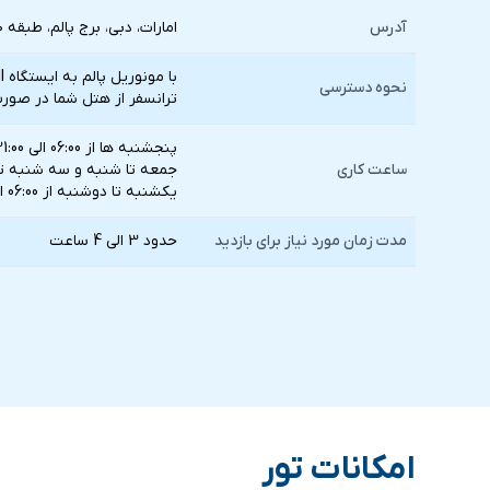
آدرس
امارات، دبی، برج پالم، طبقه ۵۰
با مونوریل پالم به ایستگاه Nakheel Mall بروید
نحوه دسترسی
ترانسفر از هتل شما در صورت
پنجشنبه ها از 06:00 الی 21:00
ساعت کاری
جمعه تا شنبه و سه شنبه تا چهارشنبه ا
یکشنبه تا دوشنبه از 06:00 الی 19:00
مدت زمان مورد نیاز برای بازدید
حدود 3 الی 4 ساعت
امکانات تور