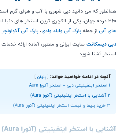
باید لباس شنای مناسب پوشیده شود.
همانطور که می دانید دبی شهری با آب و هوای گرم است 
تجربه تماشای فیلم فقط برای مهمانان 21 سال و بالاتر مجاز است.
۳۶۰ درجه جهان، یکی از لاکچری ترین استخر های دنیا است و مکانی جذاب و دیدنی در بین گردشگران دبی به حساب می آید. همچنین لازم به ذکر است که دبی دارای بهترین
تجربه استخر نوبت طلوع خورشید در روزهای پنجشنبه
های آبی
از جمله
پارک آبی وایلد وادی
،
پارک آبی آکواونچر
و
تجربه استخر نوبت شب در روزهای سه شنبه و جمعه
دبی دیسکانت
سایت ایرانی و معتبر، آماده ارائه خدمات و
استخر آشنا شوید.
آنچه در ادامه خواهید خواند:
پنهان
1
استخر اینفینیتی دبی – استخر آئورا Aura
2
آشنایی با استخر اینفینیتی (آئورا Aura)
3
خرید بلیط و قیمت استخر اینفینیتی (آئورا Aura)
آشنایی با استخر اینفینیتی (آئورا Aura)