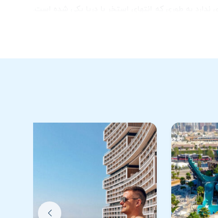
 لبه ای ندارد به طوری که انتهای استخر با دریا یکی شده است.
استخر اینفینیتی (آئورا Aura) جزو لوکس ترین استخر های دنیا به حساب می آید و یک استخر چهار فصل می باشد. استخر اینفینیتی مرتفع ترین استخر 360 درجه جهان است که