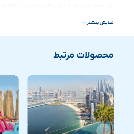
این استخر در ارتفاع 200 متری از س
چشم انداز استخر اینفینیتی (آئورا Aura) بسیار زیبا است و مناظری باورنکردنی از افق نمادین دبی، نخل جمیرا و افق درخشان خلیج فارس را ارائه می‌کند.
نمایش بیشتر
تجربه شنا کردن در آن بسیار متفاوت و به یاد ماندنی خواه
محصولات مرتبط