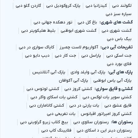
لگولند دبی
کیدزانیا دبی
پارک کروکودیل دبی
گاردن گلو دبی
سیاره سبز دبی
گشت های شهری
باغ گل دبی
تور دهکده جهانی دبی
گشت شهری دبی
گشت شهری ابوظبی
بلیط هلیکوپتر دبی
بیگ باس دبی
تفریحات آبی دبی
آکواریوم لاست چمبرز
کایاک سواری در دبی
جت اسکی دبی
پاراسل دبی
جت کار دبی
دیپ دایو دبی
فلای بورد دبی
پارک های آبی
پارک آبی وایلد وادی
پارک آبی آتلانتیس
پارک آبی یاس ابوظبی
پارک آبی آکوافان
کشتی و قایق سواری
کشتی کروز دبی
کشتی لوتوس دبی
کشتی سوپر یات لوکس دبی
کشتی یات اسکای واکر دبی
قایق عشق دبی
یات پارتی در دبی
کشتی کاتاماران دبی
کشتی کروز امپراتور اقیانوس
یات تفریحی دبی
رستوران ها
رستوران سلاوی دبی
بیچ کلاب زیرو گراویتی دبی
رستوران دینر این د اسکای دبی
فلایینگ کاپ دبی