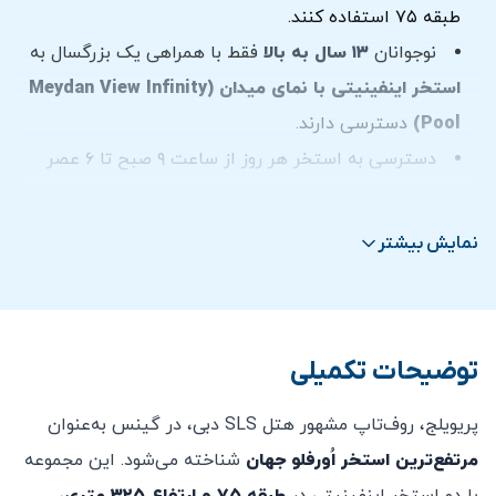
طبقه ۷۵ استفاده کنند.
نوجوانان
۱۳ سال به بالا
فقط با همراهی یک بزرگسال به
استخر اینفینیتی با نمای میدان (Meydan View Infinity
Pool)
دسترسی دارند.
دسترسی به استخر هر روز از ساعت ۹ صبح تا ۶ عصر
است.
ساعت کاری بار استخر هر روز از ساعت ۹ صبح تا ۶ عصر
نمایش بیشتر
و تراس پرایولیج دوشنبه تا سه‌شنبه: ۶ عصر تا ۲ بامداد و
چهارشنبه تا یکشنبه: ۶ عصر تا ۳ بامداد است.
امکان کنسلی بلیط خریداری شده پس از خرید وجود ندارد.
توضیحات تکمیلی
حداقل هزینه بار استخر برای مهمانان غیرمقیم هتل:
پریویلج، روف‌تاپ مشهور هتل SLS دبی، در گینس به‌عنوان
۴۰۰ درهم برای هر نفر
(۳۵۰ درهم قابل استفاده برای
مرتفع‌ترین استخر اُورفلو جهان
شناخته می‌شود. این مجموعه
خدمات خوراک و نوشیدنی)