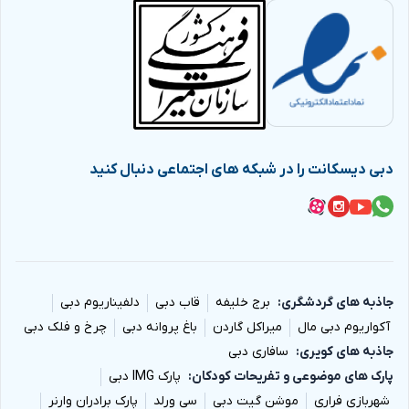
دبی دیسکانت را در شبکه های اجتماعی دنبال کنید
جاذبه های گردشگری
برج خلیفه
قاب دبی
دلفیناریوم دبی
آکواریوم دبی مال
میراکل گاردن
باغ پروانه دبی
چرخ و فلک دبی
جاذبه های کویری
سافاری دبی
پارک های موضوعی و تفریحات کودکان
پارک IMG دبی
شهربازی فراری
موشن گیت دبی
سی ورلد
پارک برادران وارنر