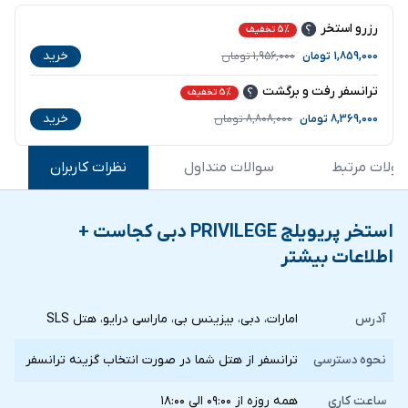
رزرو استخر
5% تخفیف
خرید
1,859,000
تومان
1,956,000
تومان
ترانسفر رفت و برگشت
5% تخفیف
خرید
8,369,000
تومان
8,808,000
تومان
ولات مرتبط
سوالات متداول
نظرات کاربران
استخر پریویلج PRIVILEGE دبی کجاست +
اطلاعات بیشتر
آدرس
امارات، دبی، بیزینس بی، ماراسی درایو، هتل SLS
نحوه دسترسی
ترانسفر از هتل شما در صورت انتخاب گزينه ترانسفر
ساعت کاری
همه روزه از ۰۹:۰۰ الی ۱۸:۰۰