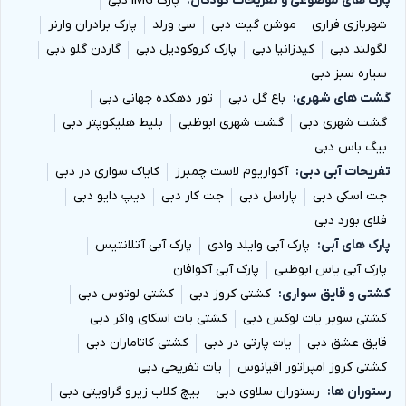
پارک های موضوعی و تفریحات کودکان
پارک IMG دبی
شهربازی فراری
موشن گیت دبی
سی ورلد
پارک برادران وارنر
لگولند دبی
کیدزانیا دبی
پارک کروکودیل دبی
گاردن گلو دبی
سیاره سبز دبی
گشت های شهری
باغ گل دبی
تور دهکده جهانی دبی
گشت شهری دبی
گشت شهری ابوظبی
بلیط هلیکوپتر دبی
بیگ باس دبی
تفریحات آبی دبی
آکواریوم لاست چمبرز
کایاک سواری در دبی
جت اسکی دبی
پاراسل دبی
جت کار دبی
دیپ دایو دبی
فلای بورد دبی
پارک های آبی
پارک آبی وایلد وادی
پارک آبی آتلانتیس
پارک آبی یاس ابوظبی
پارک آبی آکوافان
کشتی و قایق سواری
کشتی کروز دبی
کشتی لوتوس دبی
کشتی سوپر یات لوکس دبی
کشتی یات اسکای واکر دبی
قایق عشق دبی
یات پارتی در دبی
کشتی کاتاماران دبی
کشتی کروز امپراتور اقیانوس
یات تفریحی دبی
رستوران ها
رستوران سلاوی دبی
بیچ کلاب زیرو گراویتی دبی