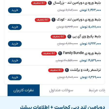
بلیط ورودی دوپامین لند - بزرگسال
5% تخفیف
خرید
6,463,000
تومان
6,802,000
تومان
بلیط ورودی دوپامین لند - کودک
5% تخفیف
خرید
5,068,000
تومان
5,334,000
تومان
بلیط پکیج وی آی پی
5% تخفیف
خرید
8,323,000
تومان
8,760,000
تومان
بلیط ورودی Family Bundle
5% تخفیف
خرید
19,529,000
تومان
20,556,000
تومان
ترانسفر رفت و برگشت
5% تخفیف
خرید
8,369,000
تومان
8,808,000
تومان
ولات مرتبط
سوالات متداول
نظرات کاربران
دوپامین لند دبی کجاست + اطلاعات بیشتر