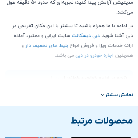
مدیتیشن آرامش پیدا کنید؛ تجربه‌ای که حدود ۵۰ دقیقه طول
می‌کشد.
در ادامه با ما همراه باشید تا بیشتر با این مکان تفریحی در
دبی آشنا شوید.
دبی دیسکانت
سایت ایرانی و معتبر، آماده
ارائه خدمات ویزا و فروش انواع
بلیط های تخفیف دار
و
همچنین
اجاره خودرو در دبی
می باشد.
آنچه در ادامه خواهید خواند:
پنهان
1
دوپامین لند دبی
نمایش بیشتر
2
تجربه‌های دوپامین لند دبی
3
خرید بلیط و قیمت دوپامین لند دبی
محصولات مرتبط