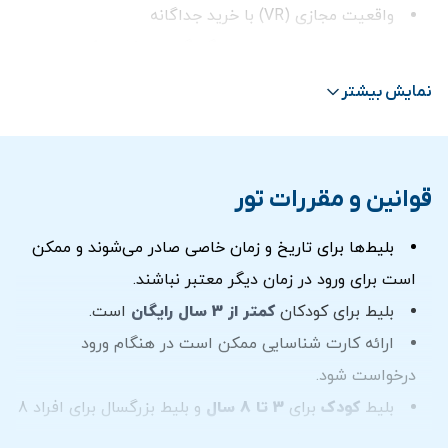
واقعیت مجازی (VR) با خرید جداگانه
محیط‌ها و پس‌زمینه‌های رنگارنگ برای ثبت عکس‌هایی
منحصر به فرد
نمایش بیشتر
نزدیک به فودکورت و امکانات پارکینگ مال
امکان خرید تنقلات و محصولات ویژه در محل
ترانسفر از هتل شما در صورت انتخاب گزينه ترانسفر
قوانین و مقررات تور
بلیط VIP:
بلیط‌ها برای تاریخ و زمان خاصی صادر می‌شوند و ممکن
بلیط ورودی به مجموعه
است برای ورود در زمان دیگر معتبر نباشند.
1 عکس
بلیط برای کودکان
کمتر از 3 سال رایگان
است.
1 تجربه VR Ride
ارائه کارت شناسایی ممکن است در هنگام ورود
درخواست شود.
بلیط بسته خانوادگی:
بلیط
کودک
برای
3 تا 8 سال
و بلیط بزرگسال برای افراد 8
بلیط ورودی به مجموعه برای حداقل 4 نفر و حداکثر 2
سال به بالا می باشد.