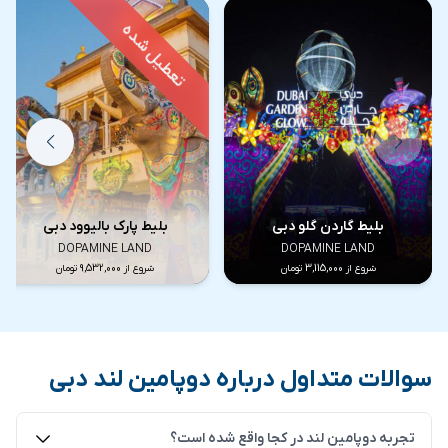
بلیط گاردن گلو دبی
بلیط پارک بالیوود دبی
DOPAMINE LAND
DOPAMINE LAND
دوپامین لند دبی
شروع از 3,115,000 تومان
شروع از 9,532,000 تومان
دوپامین لند دبی
پس از شگفت‌زده کردن بازدیدکنندگان در شهرهای بزرگی مانند
سوالات متداول درباره دوپامین لند دبی
واشنگتن دی‌سی، بریزبین، نیوجرسی، مادرید و سائوپائولو،
«دوپامین لند» اکنون آماده است تا با رنگ‌ها و هیجان بی‌نظیر
تجربه دوپامین لند در کجا واقع شده است؟