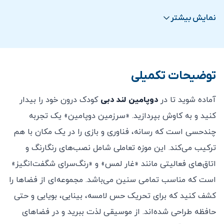
بزرگسال
همه خریدها و رزروها نهایی و غیرقابل استرداد هستند.
نمایش بیشتر
در صورت لغو یا تغییر، هیچ مبلغی بازگردانده نمی‌شود.
این نمایشگاه برای افراد دارای ویلچر مناسب است؛ با این
حال، به دلیل ماهیت تجربه، برخی بخش‌ها ممکن است برای
توضیحات تکمیلی
افرادی با نیازهای دسترسی فیزیکی کمتر مناسب باشد.
کودکان زیر ۸ سال باید با بزرگسال همراه باشند.
آماده شوید تا در
دوپامین لند دبی
کودک درون خود را بیدار
موارد ورود ممنوع شامل غذا یا نوشیدنی از خارج به داخل
کنید و به کاوش بپردازید. «سرزمین دوپامین» یک تجربه
مجموعه، مواد مخدر یا غیرقانونی، سلاح هر نوع (از جمله
چندحسی است که رسانه، فناوری و بازی را در یک مکان با هم
اسپری فلفل، چاقو، اجسام تیز، باتوم، شوکر و غیره)،
ترکیب می‌کند. این موزه تعاملی شامل نصب‌های رنگارنگ و
بروشورها یا جزوات غیرمجاز، وسایل آتش‌زا و فندک و
اتاق‌های فعالیتی مانند «غار لمس» و «رنگ‌سرای شگفت‌انگیز»
حیوانات (به جز حیوانات خدماتی) است.
است که مناسب تمامی سنین می‌باشد. مجموعه‌ای از فضاها را
امکان کنسلی بلیط خریداری شده پس از خرید امکان پذیر
کشف کنید که برای تحریک حس لامسه، بینایی، بویایی و حتی
نمی باشد.
حافظه طراحی شده‌اند. از موسیقی لذت ببرید و در فضاهای