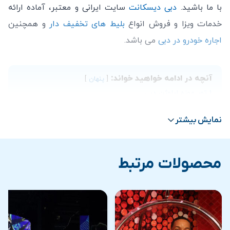
با ما باشید.
دبی دیسکانت
سایت ایرانی و معتبر، آماده ارائه
خدمات ویزا و فروش انواع
بلیط های تخفیف دار
و همچنین
اجاره خودرو در دبی
می باشد.
آنچه در ادامه خواهید خواند:
پنهان
1
تور موزه ایلوژن دبی
2
موزه ایلوژن چیست؟
نمایش بیشتر
3
چه چیزی در موزه ایلوژن در انتظار شماست؟
4
قیمت و خرید بلیط موزه ایلوژن
محصولات مرتبط
موزه ایلوژن چیست؟
یکی از پرطرفدارترین جاذبه های گردشگری در همه شهرها،
موزه
است. موزه ایلوژن به معنی
موزه توهمات
است؛ به این