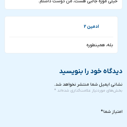
خیلی موزه جالبی هست، من دوست داشتم.
ادمین 2
بله، همینطوره
دیدگاه خود را بنویسید
نشانی ایمیل شما منتشر نخواهد شد.
بخش‌های موردنیاز علامت‌گذاری شده‌اند
*
5
4
3
2
1
of
of
of
of
of
امتیاز شما
*
5
5
5
5
5
stars
stars
stars
stars
stars