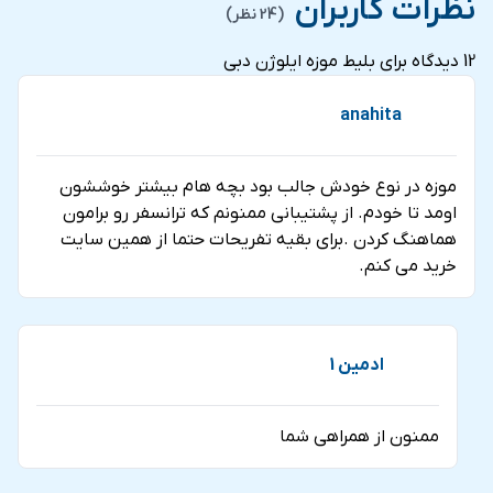
نظرات کاربران
نمایید. هدف ما ارائه خدماتی ارزنده و با کیفیت است تا شما
(24 نظر)
فروش در شهرهای تهران، شیراز، ساری و دبی می باشد.
شود.
سفری خاطر انگیز را تجربه نمایید.
12 دیدگاه برای
بلیط موزه ایلوژن دبی
anahita
موزه در نوع خودش جالب بود بچه هام بيشتر خوششون
اومد تا خودم. از پشتيباني ممنونم كه ترانسفر رو برامون
هماهنگ كردن .براي بقيه تفريحات حتما از همين سايت
خريد مي كنم.
ادمين 1
ممنون از همراهي شما