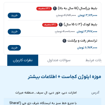
بلیط بزرگسال (15 سال به بالا)
13% تخفیف
خرید
3,719,000
تومان
4,274,000
تومان
بلیط کودک (3 تا 15 سال)
13% تخفیف
خرید
3,487,000
تومان
4,007,000
تومان
ترانسفر رفت و برگشت
خرید
6,974,000
تومان
ولات مرتبط
سوالات متداول
نظرات کاربران
موزه ایلوژن کجاست + اطلاعات بیشتر
آدرس
امارات، دبی، خور دبی، ال سیف , منطقه میراث
با مترو خط سبز به ایستگاه شرف دی جی (Sharaf