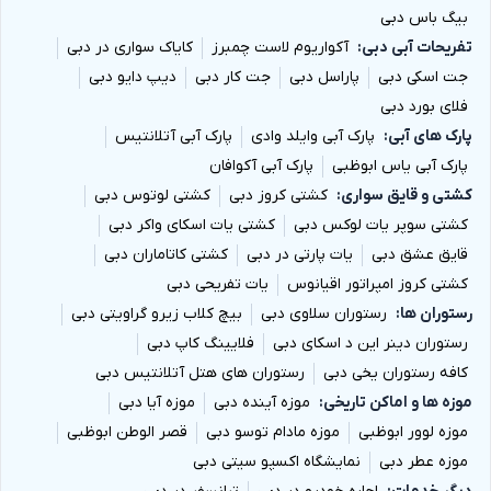
بیگ باس دبی
تفریحات آبی دبی
آکواریوم لاست چمبرز
کایاک سواری در دبی
جت اسکی دبی
پاراسل دبی
جت کار دبی
دیپ دایو دبی
فلای بورد دبی
پارک های آبی
پارک آبی وایلد وادی
پارک آبی آتلانتیس
پارک آبی یاس ابوظبی
پارک آبی آکوافان
کشتی و قایق سواری
کشتی کروز دبی
کشتی لوتوس دبی
کشتی سوپر یات لوکس دبی
کشتی یات اسکای واکر دبی
قایق عشق دبی
یات پارتی در دبی
کشتی کاتاماران دبی
کشتی کروز امپراتور اقیانوس
یات تفریحی دبی
رستوران ها
رستوران سلاوی دبی
بیچ کلاب زیرو گراویتی دبی
رستوران دینر این د اسکای دبی
فلایینگ کاپ دبی
کافه رستوران یخی دبی
رستوران های هتل آتلانتیس دبی
موزه ها و اماکن تاریخی
موزه آینده دبی
موزه آیا دبی
موزه لوور ابوظبی
موزه مادام توسو دبی
قصر الوطن ابوظبی
موزه عطر دبی
نمایشگاه اکسپو سیتی دبی