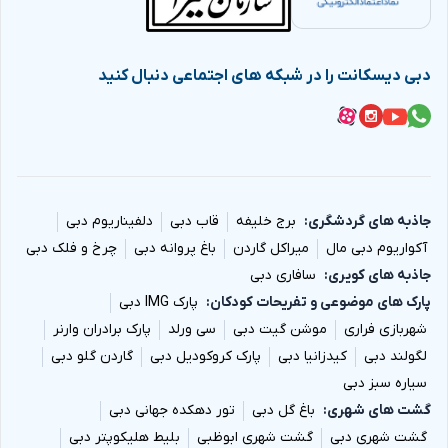
دبی دیسکانت را در شبکه های اجتماعی دنبال کنید
جاذبه های گردشگری
برج خلیفه
قاب دبی
دلفیناریوم دبی
آکواریوم دبی مال
میراکل گاردن
باغ پروانه دبی
چرخ و فلک دبی
جاذبه های کویری
سافاری دبی
پارک های موضوعی و تفریحات کودکان
پارک IMG دبی
شهربازی فراری
موشن گیت دبی
سی ورلد
پارک برادران وارنر
لگولند دبی
کیدزانیا دبی
پارک کروکودیل دبی
گاردن گلو دبی
سیاره سبز دبی
گشت های شهری
باغ گل دبی
تور دهکده جهانی دبی
گشت شهری دبی
گشت شهری ابوظبی
بلیط هلیکوپتر دبی